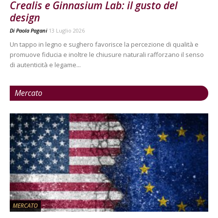
Crealis e Ginnasium Lab: il gusto del
design
Di
Paola Pagani
13 Luglio 2026
Un tappo in legno e sughero favorisce la percezione di qualità e
promuove fiducia e inoltre le chiusure naturali rafforzano il senso
di autenticità e legame...
Mercato
MERCATO