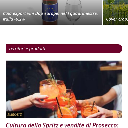
Cala export vini Dop europei nel I quadrimestre,
Italia -6,2%
Cover crop,
Territori e prodotti
MERCATO
Cultura dello Spritz e vendite di Prosecco: