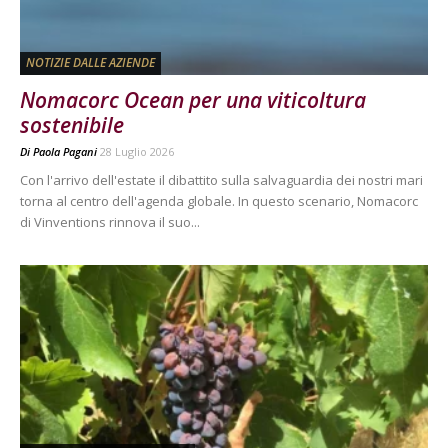
NOTIZIE DALLE AZIENDE
Nomacorc Ocean per una viticoltura
sostenibile
Di
Paola Pagani
28 Luglio 2026
Con l'arrivo dell'estate il dibattito sulla salvaguardia dei nostri mari
torna al centro dell'agenda globale. In questo scenario, Nomacorc
di Vinventions rinnova il suo...