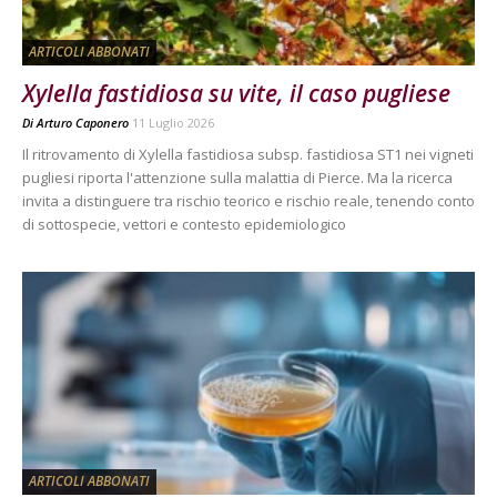
ARTICOLI ABBONATI
Xylella fastidiosa su vite, il caso pugliese
Di
Arturo Caponero
11 Luglio 2026
Il ritrovamento di Xylella fastidiosa subsp. fastidiosa ST1 nei vigneti
pugliesi riporta l'attenzione sulla malattia di Pierce. Ma la ricerca
invita a distinguere tra rischio teorico e rischio reale, tenendo conto
di sottospecie, vettori e contesto epidemiologico
ARTICOLI ABBONATI