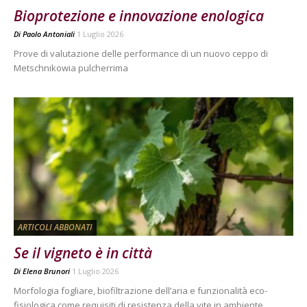
Bioprotezione e innovazione enologica
Di
Paolo Antoniali
1 Luglio 2026
Prove di valutazione delle performance di un nuovo ceppo di
Metschnikowia pulcherrima
ARTICOLI ABBONATI
Se il vigneto è in città
Di
Elena Brunori
1 Luglio 2026
Morfologia fogliare, biofiltrazione dell’aria e funzionalità eco-
fisiologica come requisiti di resistenza della vite in ambiente