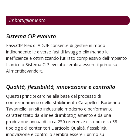
Imbottigliamento
Qualità, flessibilità, innovazione e controllo
Questi i principi cardine alla base del processo di
confezionamento dello stabilimento Carapelli di Barberino
Tavarnelle, un sito industriale moderno e performante,
caratterizzato da 8 linee di imbottigliamento e da una
produzione annua di circa 250 referenze distribuite su 38
tipologie di contenitori L'articolo Qualità, flessibilità,
innovazione e controllo sembra essere il primo su
Alimentibevande.it.
G come grappa, G come green
Per Distillerie Francoli l’obiettivo della sostenibilità coincide con
quello della completa autosufficienza energetica e il rispetto
per l’ambiente ha ispirato anche la creazione di alcune linee di
prodotto. Il legame con la tradizione e il territorio è forte,