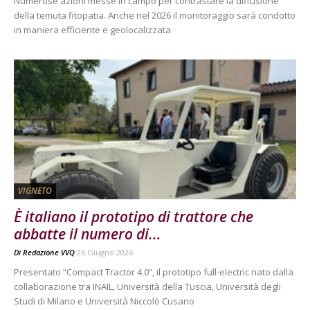
Numerose azioni messe in campo per contrastare la diffusione
della temuta fitopatia. Anche nel 2026 il monitoraggio sarà condotto
in maniera efficiente e geolocalizzata
VIGNETO
È italiano il prototipo di trattore che
abbatte il numero di...
Di
Redazione VVQ
26 Giugno 2026
Presentato “Compact Tractor 4.0”, il prototipo full-electric nato dalla
collaborazione tra INAIL, Università della Tuscia, Università degli
Studi di Milano e Università Niccolò Cusano