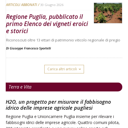
ARTICOLI ABBONATI
30 Giugno 2026
Regione Puglia, pubblicato il
primo Elenco dei vigneti eroici
e storici
Riconosciuti oltre 13 ettari di patrimonio viticolo regionale di pregio
Di
Giuseppe Francesco Sportelli
Carica altri articoli
Terra e Vita
Latte, tra caldo e prezzi in calo gli allevamenti
sono sotto pressione
Confcooperative Toscana denuncia le difficoltà del settore: la
riduzione della produzione e il crollo delle quotazioni mettono