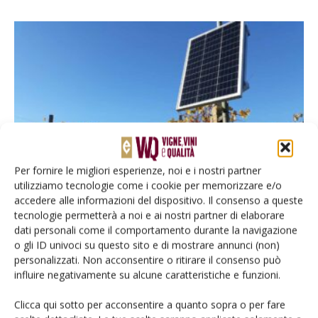
VIGNETO
Per fornire le migliori esperienze, noi e i nostri partner
Gestire la salute dei suoli col supporto dei
utilizziamo tecnologie come i cookie per memorizzare e/o
dati
accedere alle informazioni del dispositivo. Il consenso a queste
tecnologie permetterà a noi e ai nostri partner di elaborare
Di
Marcella Biddoccu e Giorgio Capello, CNR Stems - Torino
e
Alice Argentero,
Elisa Paradivino, Centro Sperimentale Vitivinicolo di Fondazione Agrion -
dati personali come il comportamento durante la navigazione
Carpeneto (AL)
15 Giugno 2026
o gli ID univoci su questo sito e di mostrare annunci (non)
Le evidenze emerse da monitoraggi di lungo periodo eseguiti in
personalizzati. Non acconsentire o ritirare il consenso può
Piemonte e tutt’ora in corso
influire negativamente su alcune caratteristiche e funzioni.
Clicca qui sotto per acconsentire a quanto sopra o per fare
Cantina