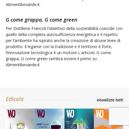
l’innovazione tecnologica è un motore L'articolo G come
grappa, G come green sembra essere il primo su
Alimentibevande.it.
Sistema CIP evoluto
Easy.CIP Flex di ADUE consente di gestire in modo
indipendente le diverse fasi di lavaggio eliminando le
inefficienze e ottimizzando l’utilizzo complessivo dell’impianto
L'articolo Sistema CIP evoluto sembra essere il primo su
Alimentibevande.it.
Edicola
visualizza tutti