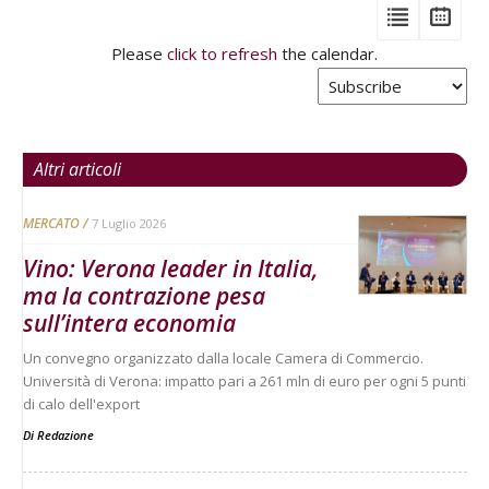
View
View
Vie
Events
Eve
Type
Please
click to refresh
the calendar.
List
Cal
Tabs
Altri articoli
MERCATO
7 Luglio 2026
Vino: Verona leader in Italia,
ma la contrazione pesa
sull’intera economia
Un convegno organizzato dalla locale Camera di Commercio.
Università di Verona: impatto pari a 261 mln di euro per ogni 5 punti
di calo dell'export
Di
Redazione