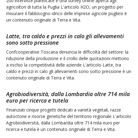
a rischio la competitività delle aziende L'articolo Latte, tra
caldo e prezzi in calo gli allevamenti sono sotto pressione è un
contenuto originale di Terra e Vita.
Agrobiodiversità, dalla Lombardia oltre 714 mila
euro per ricerca e tutela
Finanziati cinque progetti dedicati a varietà vegetali, razze
autoctone e risorse genetiche del territorio regionale L'articolo
Agrobiodiversità, dalla Lombardia oltre 714 mila euro per
ricerca e tutela è un contenuto originale di Terra e Vita.
H2O, un progetto per misurare il fabbisogno
idrico delle imprese agricole pugliesi
Regione Puglia e Unioncamere Puglia insieme per rilevare i
fabbisogni idrici delle imprese agricole. Quattro comuni pilota,
200 interviste pianificate e una survey online aperta agli
agricoltori di tutta la Puglia L'articolo H2O, un progetto per
misurare il fabbisogno idrico delle imprese agricole pugliesi è
un contenuto originale di Terra e Vita.