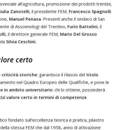
ovinciale all'agricoltura, promozione dei prodotti trentini,
iulia Zanotelli
, il presidente FEM,
Francesco Spagnolli
ione,
Manuel Penasa
. Presenti anche il sindaco di San
idente di Assoenologi del Trentino,
Furio Battelini
, il
lli
, il direttore generale FEM,
Mario Del Grosso
 da
Silvia Ceschini
.
alore certo
criticità storiche
: garantisce il rilascio del
titolo
adramento nel Quadro Europeo delle Qualifiche, e pone le
 in ambito universitario
: chi lo ottiene, possiederà
 dal
valore certo in termini di competenze
co fondato sull’eccellenza teorica e pratica, pilastro
 e della stessa FEM che dal 1958, anno di attivazione