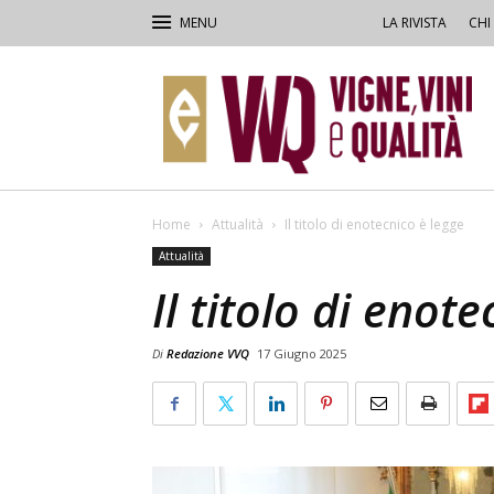
LA RIVISTA
CHI
VVQ
–
Vigne,
Vini
&
Qualità
Home
Attualità
Il titolo di enotecnico è legge
Attualità
Il titolo di enot
Di
Redazione VVQ
17 Giugno 2025