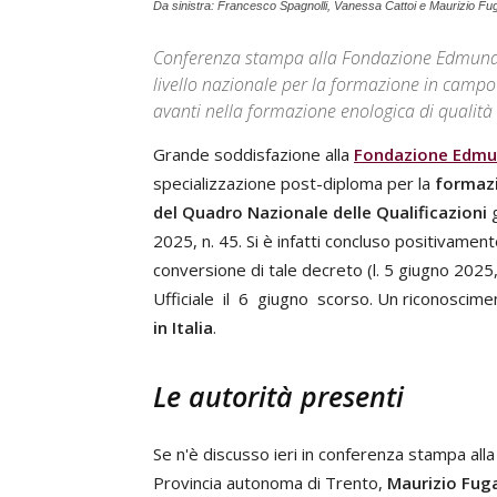
Da sinistra: Francesco Spagnolli, Vanessa Cattoi e Maurizio Fug
Conferenza stampa alla Fondazione Edmund M
livello nazionale per la formazione in campo v
avanti nella formazione enologica di qualità
Grande soddisfazione alla
Fondazione Edm
specializzazione post-diploma per la
formazi
del Quadro Nazionale delle Qualificazioni
g
2025, n. 45. Si è infatti concluso positivament
conversione di tale decreto (l. 5 giugno 202
Ufficiale il 6 giugno scorso. Un riconoscime
in Italia
.
Le autorità presenti
Se n'è discusso ieri in conferenza stampa alla
Provincia autonoma di Trento,
Maurizio Fuga