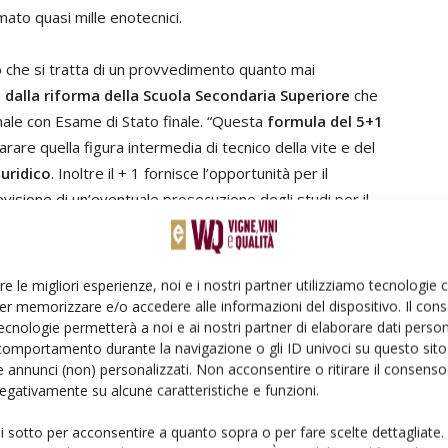
mato quasi mille enotecnici.
o che si tratta di un provvedimento quanto mai
 dalla riforma della Scuola Secondaria Superiore
che
ale con Esame di Stato finale. “Questa
formula del 5+1
rare quella figura intermedia di tecnico della vite e del
uridico
. Inoltre il + 1 fornisce l’opportunità per il
evisione di un’eventuale prosecuzione degli studi per il
conoscimento
re le migliori esperienze, noi e i nostri partner utilizziamo tecnologie
er memorizzare e/o accedere alle informazioni del dispositivo. Il con
ecnologie permetterà a noi e ai nostri partner di elaborare dati person
ostruito l’origine dell’iniziativa che ha portato
comportamento durante la navigazione o gli ID univoci su questo sito 
, risultato ottenuto grazie anche all’
interlocuzione
 annunci (non) personalizzati. Non acconsentire o ritirare il consens
 negativamente su alcune caratteristiche e funzioni.
che
, di cui FEM è capofila, sostenuta da
Assoenologi
. Dal
lle criticità originatesi dalla riforma scolastica del
ui sotto per acconsentire a quanto sopra o per fare scelte dettagliate.
cnico non poteva più essere rilasciato; veniva a mancare,