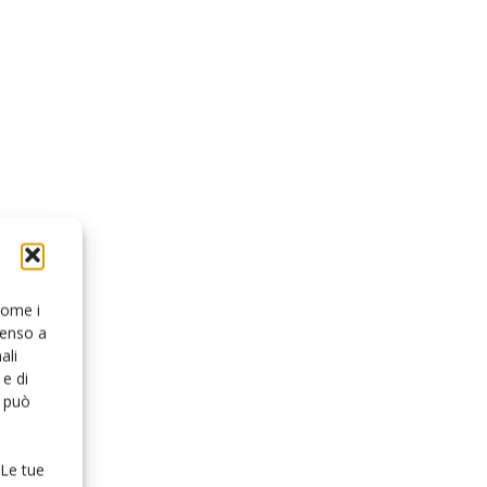
 come i
senso a
ali
e di
o può
 Le tue