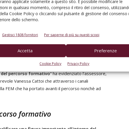
aranno applicate solamente a questo sito. È possibile modificare le
l’enotecnico nella normativa italiana ed europea.
ioni in qualsiasi momento, compreso il ritiro del consenso, utilizzand
 della Cookie Policy o cliccando sul pulsante di gestione del consenso 
feriore dello schermo.
prof. Penasa, raggiunge anche l’importante obiettivo di
ro Nazionale di Qualificazione (QNQ)
, una posizione che
Gestisci 1808 fornitori
Per saperne di più su questi scopi
loma biennali.
Accetta
Preferenze
e dall’assessore provinciale all'agricoltura, promozione
logica e enti locali, Giulia Zanotelli: “Non possiamo che
Cookie Policy
Privacy Policy
ato un anno fa, che voleva risolvere la situazione di
o del percorso formativo
” ha evidenziato l’assessore,
revole Vanessa Cattoi che attraverso i canali
lla FEM che ha portato avanti il percorso nonchè ad
rcorso formativo
alificare una figura importante all'interno del