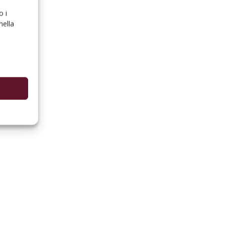
o i
nella