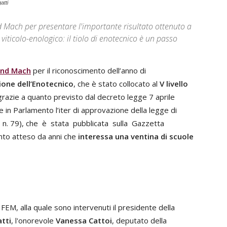
atti
ach per presentare l'importante risultato ottenuto a
iticolo-enologico: il tiolo di enotecnico è un passo
und Mach
per il riconoscimento dell’anno di
one dell’Enotecnico
, che è stato collocato al
V livello
razie a quanto previsto dal decreto legge 7 aprile
e in Parlamento l’iter di approvazione della legge di
5, n. 79), che è stata pubblicata sulla Gazzetta
nto atteso da anni che
interessa una ventina di scuole
 FEM, alla quale sono intervenuti il presidente della
tti
, l'onorevole
Vanessa Cattoi
, deputato della