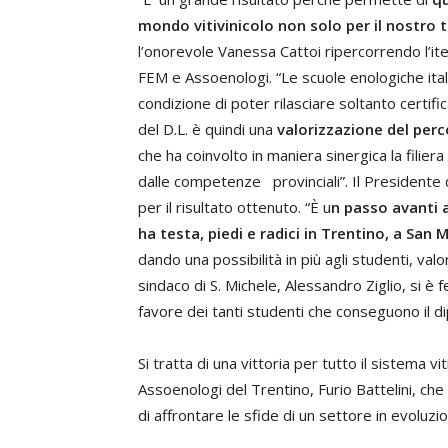
mondo vitivinicolo non solo per il nostro t
l’onorevole Vanessa Cattoi ripercorrendo l’iter
FEM e Assoenologi. “Le scuole enologiche itali
condizione di poter rilasciare soltanto certifi
del D.L. è quindi una
valorizzazione del per
che ha coinvolto in maniera sinergica la filiera
dalle competenze provinciali”. Il Presidente
per il risultato ottenuto. “È u
n passo avanti a
ha testa, piedi e radici in Trentino, a San 
dando una possibilità in più agli studenti, valor
sindaco di S. Michele, Alessandro Ziglio, si è fe
favore dei tanti studenti che conseguono il di
Si tratta di una vittoria per tutto il sistema vi
Assoenologi del Trentino, Furio Battelini, che
di affrontare le sfide di un settore in evoluzi