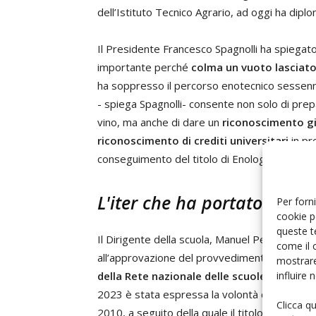
dell’Istituto Tecnico Agrario, ad oggi ha diplo
Il Presidente Francesco Spagnolli ha spiegat
importante perché
colma un vuoto lasciato
ha soppresso il percorso enotecnico sessenn
- spiega Spagnolli- consente non solo di prepa
vino, ma anche di dare un
riconoscimento gi
riconoscimento di crediti universitari
in pr
conseguimento del titolo di Enologo”.
L'iter che ha portato al ri
Per forni
cookie p
queste t
Il Dirigente della scuola, Manuel Penasa, ha ric
come il 
all’approvazione del provvedimento legislativo
mostrare
influire
della Rete nazionale delle scuole enologi
2023 è stata espressa la volontà di rimediare a
Clicca q
2010, a seguito della quale il titolo di enote