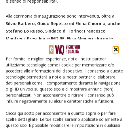
e senso di responsabilità
».
Alla cerimonia di inaugurazione sono intervenuti, oltre a
Silvio Barbero, Guido Repetto ed Elena Chiorino, anche
Stefano Lo Russo, Sindaco di Torino; Francesco
Manfredi, Presidente INDIRE; Elisa Meineri, docente
dell’ITS Academy; e l’alunna Aurora Granzotto
. A
chiudere la giornata è stato
Fabrizio Berta, Direttore
Per fornire le migliori esperienze, noi e i nostri partner
Generale dell’ITS Academy Agroalimentare Piemonte
,
utilizziamo tecnologie come i cookie per memorizzare e/o
con uno sguardo rivolto alle prossime sfide del settore e ai
accedere alle informazioni del dispositivo. Il consenso a queste
futuri sviluppi dell’offerta formativa.
tecnologie permetterà a noi e ai nostri partner di elaborare
dati personali come il comportamento durante la navigazione
o gli ID univoci su questo sito e di mostrare annunci (non)
personalizzati. Non acconsentire o ritirare il consenso può
influire negativamente su alcune caratteristiche e funzioni.
Facebook
Twitter
Clicca qui sotto per acconsentire a quanto sopra o per fare
scelte dettagliate. Le tue scelte saranno applicate solamente a
questo sito. È possibile modificare le impostazioni in qualsiasi