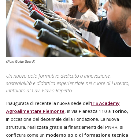
(Foto Guido Suardi)
Un nuovo polo formativo dedicato a innovazione,
sostenibilità e didattica esperienziale nel cuore di Lucento,
intitolato al Cav. Flavio Repetto
Inaugurata di recente la nuova sede dell
’
ITS Academy
Agroalimentare Piemonte
, in via Pianezza 110 a
Torino
,
in occasione del decennale della Fondazione. La nuova
struttura, realizzata grazie ai finanziamenti del PNRR, si
configura come un
moderno polo di formazione tecnica