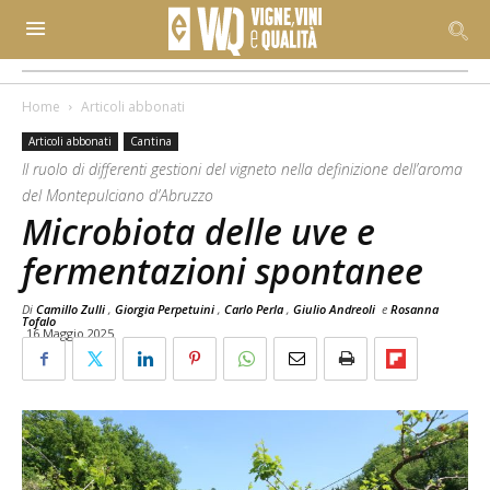
Home
Articoli abbonati
Articoli abbonati
Cantina
Il ruolo di differenti gestioni del vigneto nella definizione dell’aroma
del Montepulciano d’Abruzzo
Microbiota delle uve e
fermentazioni spontanee
Di
Camillo Zulli
,
Giorgia Perpetuini
,
Carlo Perla
,
Giulio Andreoli
e
Rosanna
Tofalo
16 Maggio 2025