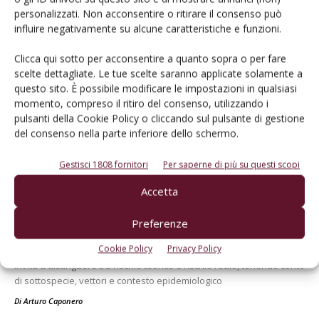
personalizzati. Non acconsentire o ritirare il consenso può
influire negativamente su alcune caratteristiche e funzioni.
Clicca qui sotto per acconsentire a quanto sopra o per fare
scelte dettagliate. Le tue scelte saranno applicate solamente a
questo sito. È possibile modificare le impostazioni in qualsiasi
momento, compreso il ritiro del consenso, utilizzando i
pulsanti della Cookie Policy o cliccando sul pulsante di gestione
Dalla stessa categoria
del consenso nella parte inferiore dello schermo.
Gestisci 1808 fornitori
Per saperne di più su questi scopi
ARTICOLI ABBONATI
11 Luglio 2026
Accetta
Xylella fastidiosa su vite, il
caso pugliese
Preferenze
Il ritrovamento di Xylella fastidiosa subsp. fastidiosa ST1 nei vigneti
Cookie Policy
Privacy Policy
pugliesi riporta l'attenzione sulla malattia di Pierce. Ma la ricerca
invita a distinguere tra rischio teorico e rischio reale, tenendo conto
di sottospecie, vettori e contesto epidemiologico
Di
Arturo Caponero