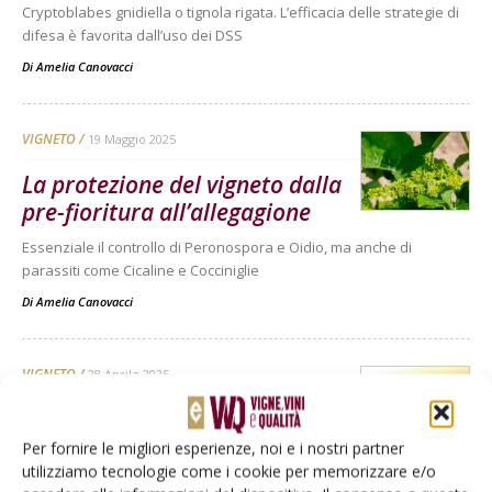
Cryptoblabes gnidiella o tignola rigata. L’efficacia delle strategie di
difesa è favorita dall’uso dei DSS
Di
Amelia Canovacci
VIGNETO
19 Maggio 2025
La protezione del vigneto dalla
pre-fioritura all’allegagione
Essenziale il controllo di Peronospora e Oidio, ma anche di
parassiti come Cicaline e Cocciniglie
Di
Amelia Canovacci
VIGNETO
28 Aprile 2025
Difesa della vite: giocare
d’anticipo col supporto dei DSS
Per fornire le migliori esperienze, noi e i nostri partner
utilizziamo tecnologie come i cookie per memorizzare e/o
Grazie ai DSS, o sistemi di supporto alle decisioni, la difesa della