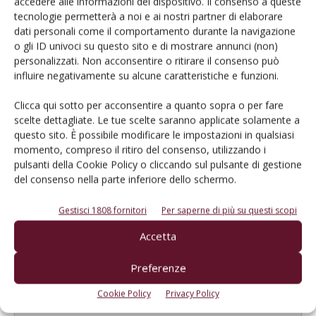
accedere alle informazioni del dispositivo. Il consenso a queste
vite può essere più tempestiva ed efficace, con risvolti positivi sulla
tecnologie permetterà a noi e ai nostri partner di elaborare
sostenibilità ambientale ed economica della gestione del vigneto
dati personali come il comportamento durante la navigazione
Di
Amelia Canovacci
o gli ID univoci su questo sito e di mostrare annunci (non)
personalizzati. Non acconsentire o ritirare il consenso può
influire negativamente su alcune caratteristiche e funzioni.
Clicca qui sotto per acconsentire a quanto sopra o per fare
E-magazine
scelte dettagliate. Le tue scelte saranno applicate solamente a
Tecniche, prodotti e servizi dalle aziende
questo sito. È possibile modificare le impostazioni in qualsiasi
momento, compreso il ritiro del consenso, utilizzando i
pulsanti della Cookie Policy o cliccando sul pulsante di gestione
del consenso nella parte inferiore dello schermo.
Gestisci 1808 fornitori
Per saperne di più su questi scopi
Accetta
Catalogo Aziende e Prodotti
Preferenze
Un modo semplice per cercare un'azienda o un
Cookie Policy
Privacy Policy
prodotto!