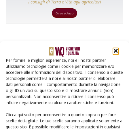
I consigli di Terra e Vita agli agricoltori
Cerca adesso
Per fornire le migliori esperienze, noi e i nostri partner
utilizziamo tecnologie come i cookie per memorizzare e/o
accedere alle informazioni del dispositivo. Il consenso a queste
tecnologie permetterà a noi e ai nostri partner di elaborare
MERCATO
19 Giugno 2026
dati personali come il comportamento durante la navigazione
o gli ID univoci su questo sito e di mostrare annunci (non)
Presentato a Roma l’Annual
personalizzati. Non acconsentire o ritirare il consenso può
Report di Valoritalia
influire negativamente su alcune caratteristiche e funzioni.
Il 70% delle denominazioni pesa appena il 2% dei volumi. La
Clicca qui sotto per acconsentire a quanto sopra o per fare
sostenibilità si conferma leva competitiva. Al via Tessa, piattaforma
scelte dettagliate. Le tue scelte saranno applicate solamente a
di business intelligence per Consorzi e istituzioni
questo sito. È possibile modificare le impostazioni in qualsiasi