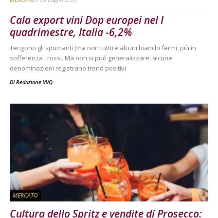
Cala export vini Dop europei nel I
quadrimestre, Italia -6,2%
Tengono gli spumanti (ma non tutti) e alcuni bianchi fermi, più in
sofferenza i rossi. Ma non si può generalizzare: alcune
denominazioni registrano trend positivi
Di
Redazione VVQ
MERCATO
Cultura dello Spritz e vendite di Prosecco: