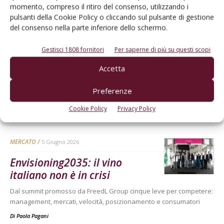
Di
Laura Saggio
momento, compreso il ritiro del consenso, utilizzando i
pulsanti della Cookie Policy o cliccando sul pulsante di gestione
del consenso nella parte inferiore dello schermo.
MERCATO
10 Giugno 2026
Gestisci 1808 fornitori
Per saperne di più su questi scopi
Vini, spiriti e aceti alla prova
del nuovo (dis)ordine mondiale
Accetta
Assemblea Generale Federvini: bene le vendite in GDO ma export
Preferenze
in calo per tutti i Paesi produttori
Cookie Policy
Privacy Policy
Di
Redazione VVQ
MERCATO
5 Giugno 2026
Envisioning2035: il vino
italiano non è in crisi
Dal summit promosso da FreedL Group cinque leve per competere:
management, mercati, velocità, posizionamento e consumatori
Di
Paola Pagani