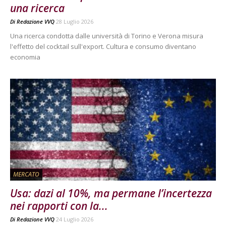
una ricerca
Di
Redazione VVQ
28 Luglio 2026
Una ricerca condotta dalle università di Torino e Verona misura
l'effetto del cocktail sull'export. Cultura e consumo diventano
economia
MERCATO
Usa: dazi al 10%, ma permane l’incertezza
nei rapporti con la...
Di
Redazione VVQ
24 Luglio 2026