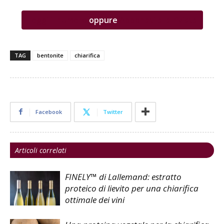
Leggi il numero
oppure
Abbonati alla rivista
TAG
bentonite
chiarifica
Facebook
Twitter
Articoli correlati
FINELY™ di Lallemand: estratto
proteico di lievito per una chiarifica
ottimale dei vini