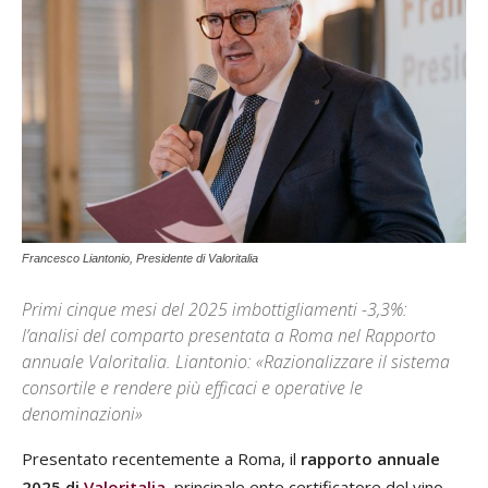
Francesco Liantonio, Presidente di Valoritalia
Primi cinque mesi del 2025 imbottigliamenti -3,3%:
l’analisi del comparto presentata a Roma nel Rapporto
annuale Valoritalia. Liantonio: «Razionalizzare il sistema
consortile e rendere più efficaci e operative le
denominazioni»
Presentato recentemente a Roma, il
rapporto annuale
2025 di
Valoritalia
, principale ente certificatore del vino