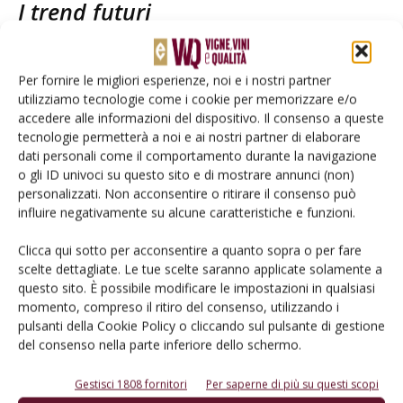
I trend futuri
Tra le tendenze emergenti per i prossimi tre anni, spiccano
Per fornire le migliori esperienze, noi e i nostri partner
l’interesse per vini sparkling e a bassa gradazione
utilizziamo tecnologie come i cookie per memorizzare e/o
alcolica
, condiviso da oltre il 65% degli intervistati in
accedere alle informazioni del dispositivo. Il consenso a queste
entrambi i Paesi. I consumatori canadesi mostrano inoltre
tecnologie permetterà a noi e ai nostri partner di elaborare
una maggiore attenzione verso rosé e mixology (74%
dati personali come il comportamento durante la navigazione
contro 56% degli italiani), nonché una sensibilità superiore
o gli ID univoci su questo sito e di mostrare annunci (non)
personalizzati. Non acconsentire o ritirare il consenso può
alle bottiglie in vetro leggero e sostenibili (78% vs 65%).
influire negativamente su alcune caratteristiche e funzioni.
Certificazioni green avanti tutta
Clicca qui sotto per acconsentire a quanto sopra o per fare
scelte dettagliate. Le tue scelte saranno applicate solamente a
questo sito. È possibile modificare le impostazioni in qualsiasi
Pantini ha quindi sottolineato l’importanza crescente delle
momento, compreso il ritiro del consenso, utilizzando i
certificazioni green
per consumatori e imprese: l’81%
pulsanti della Cookie Policy o cliccando sul pulsante di gestione
del consenso nella parte inferiore dello schermo.
degli italiani e il 74% dei canadesi le considerano un driver
cruciale per la scelta del vino. Il 42% delle aziende italiane
Gestisci 1808 fornitori
Per saperne di più su questi scopi
ha già implementato iniziative di sostenibilità (con il 26%