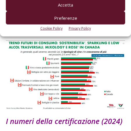
Accetta
certificato secondo standard green) che rappresentano il
principale trend di successo futuro, più rilevante del
Preferenze
biologico. Al contrario, i vini dealcolati riscontrano minor
favore nel mercato nazionale.
Cookie Policy
Privacy Policy
I numeri della certificazione (2024)