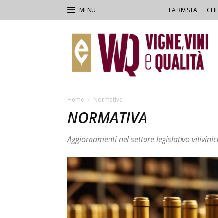
LA RIVISTA
CHI
VVQ
–
Vigne,
Vini
&
Qualità
Home
Normativa
NORMATIVA
Aggiornamenti nel settore legislativo vitivinic