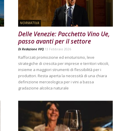
NORMATIVA
Delle Venezie: Pacchetto Vino Ue,
passo avanti per il settore
Di
Redazione VVQ
13 Febbraio 2026
Rafforzati promozione ed enoturismo, leve
strategiche di crescita per imprese e territori viticoli,
insieme a maggiori strumenti di flessibilità per i
produttori. Resta aperta la necessità di una chiara
definizione merceologica per i vini a bassa
gradazione alcolica naturale