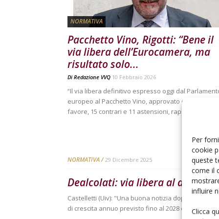
NORMATIVA
Pacchetto Vino, Rigotti: “Bene il
via libera dell’Eurocamera, ma
risultato solo...
Di
Redazione VVQ
10 Febbraio 2026
“Il via libera definitivo espresso oggi dal Parlament
europeo al Pacchetto Vino, approvato con 625 voti 
favore, 15 contrari e 11 astensioni, rappresenta...
Per forni
cookie p
queste t
NORMATIVA
29 Dicembre 2025
come il 
Dealcolati: via libera al decreto
mostrare
influire
Castelletti (Uiv): "Una buona notizia dopo un anno tra
di crescita annuo previsto fino al 2028 è dell'8%"
Clicca q