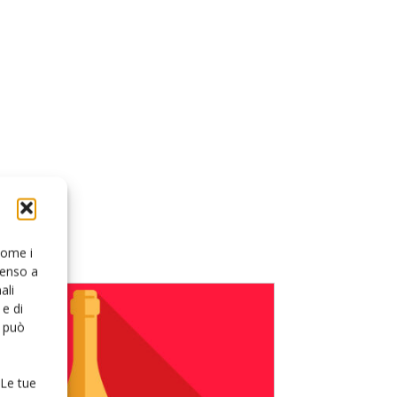
 come i
senso a
ali
e di
o può
 Le tue