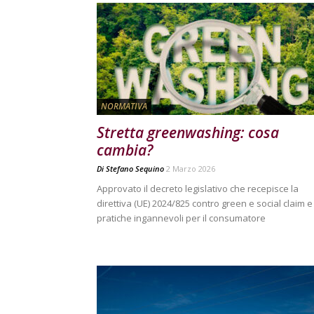
NORMATIVA
Stretta greenwashing: cosa
cambia?
Di
Stefano Sequino
2 Marzo 2026
Approvato il decreto legislativo che recepisce la
direttiva (UE) 2024/825 contro green e social claim e
pratiche ingannevoli per il consumatore