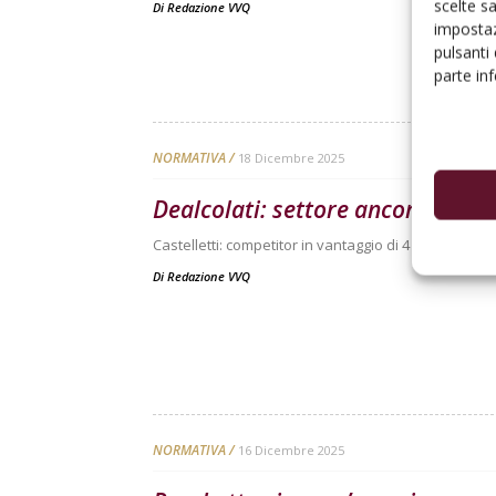
scelte s
Di
Redazione VVQ
impostaz
pulsanti
parte in
NORMATIVA
18 Dicembre 2025
Dealcolati: settore ancora fermo
Castelletti: competitor in vantaggio di 4 anni, azien
Di
Redazione VVQ
NORMATIVA
16 Dicembre 2025