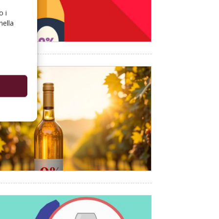
o i
nella