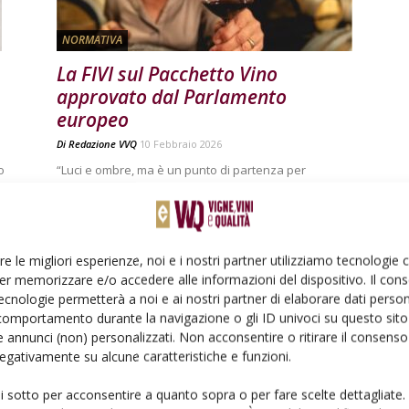
NORMATIVA
La FIVI sul Pacchetto Vino
approvato dal Parlamento
europeo
Di
Redazione VVQ
10 Febbraio 2026
o
“Luci e ombre, ma è un punto di partenza per
a
affrontare le sfide del settore vitivinicolo”
re le migliori esperienze, noi e i nostri partner utilizziamo tecnologie
er memorizzare e/o accedere alle informazioni del dispositivo. Il con
ecnologie permetterà a noi e ai nostri partner di elaborare dati person
comportamento durante la navigazione o gli ID univoci su questo sito 
 interministeriale Mef-Masaf
 annunci (non) personalizzati. Non acconsentire o ritirare il consens
 negativamente su alcune caratteristiche e funzioni.
vagliato. Per i Nolo la richiesta è vivace e il tasso
ui sotto per acconsentire a quanto sopra o per fare scelte dettagliate.