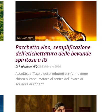
NORMATIVA
Pacchetto vino, semplificazione
dell’etichettatura delle bevande
spiritose a IG
Di
Redazione VVQ
23 Febbraio 2026
AssoDistil: “Tutela dei produttori e informazione
chiara al consumatore al centro del lavoro di
squadra europeo”