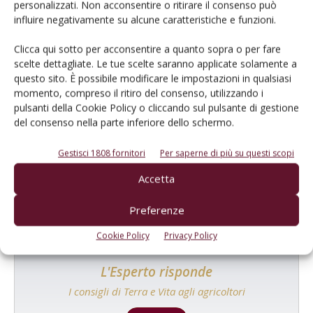
personalizzati. Non acconsentire o ritirare il consenso può
influire negativamente su alcune caratteristiche e funzioni.
Clicca qui sotto per acconsentire a quanto sopra o per fare
scelte dettagliate. Le tue scelte saranno applicate solamente a
questo sito. È possibile modificare le impostazioni in qualsiasi
momento, compreso il ritiro del consenso, utilizzando i
pulsanti della Cookie Policy o cliccando sul pulsante di gestione
del consenso nella parte inferiore dello schermo.
Catalogo Aziende e Prodotti
Un modo semplice per cercare un'azienda o un
Gestisci 1808 fornitori
Per saperne di più su questi scopi
prodotto!
Accetta
Cerca adesso
Preferenze
Cookie Policy
Privacy Policy
L'Esperto risponde
I consigli di Terra e Vita agli agricoltori