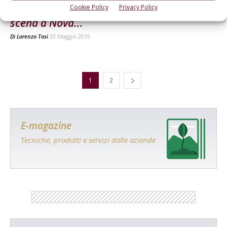
Robot e sensori avanzati. Il futuro va in
Cookie Policy
Privacy Policy
scena a Nova...
Di
Lorenzo Tosi
20 Maggio 2019
1
2
E-magazine
Tecniche, prodotti e servizi dalle aziende