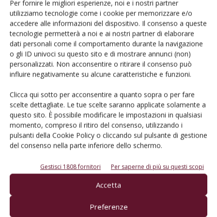
Per fornire le migliori esperienze, noi e i nostri partner
utilizziamo tecnologie come i cookie per memorizzare e/o
accedere alle informazioni del dispositivo. Il consenso a queste
tecnologie permetterà a noi e ai nostri partner di elaborare
dati personali come il comportamento durante la navigazione
o gli ID univoci su questo sito e di mostrare annunci (non)
RICERCA
personalizzati. Non acconsentire o ritirare il consenso può
Nova Agricoltura in Vigneto 2019: il futuro
influire negativamente su alcune caratteristiche e funzioni.
è passato da Spresiano
Clicca qui sotto per acconsentire a quanto sopra o per fare
Di
Lorenzo Tosi
18 Giugno 2019
scelte dettagliate. Le tue scelte saranno applicate solamente a
questo sito. È possibile modificare le impostazioni in qualsiasi
momento, compreso il ritiro del consenso, utilizzando i
pulsanti della Cookie Policy o cliccando sul pulsante di gestione
del consenso nella parte inferiore dello schermo.
Gestisci 1808 fornitori
Per saperne di più su questi scopi
Accetta
Preferenze
VIGNETO