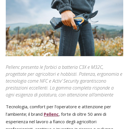
Pellenc presenta le forbici a batteria C3X e M32C,
progettate per agricoltori e hobbisti. Potenza, ergonomia e
tecnologia come NFC e Activ’ Security garantiscono
prestazioni eccellenti. La gamma completa risponde a
ogni esigenza di potatura, con attenzione all’ambiente
Tecnologia, comfort per l’operatore e attenzione per
l’ambiente; il brand
Pellenc
, forte di oltre 50 anni di
esperienza nel lavoro a fianco degli agricoltori
professionisti, continua a investire in ricerca e sviluppo