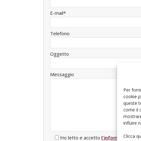
E-mail*
Telefono
Oggetto
Messaggio
Per forni
cookie p
queste t
come il 
mostrare
influire
Clicca q
Ho letto e accetto
l'informativa sul