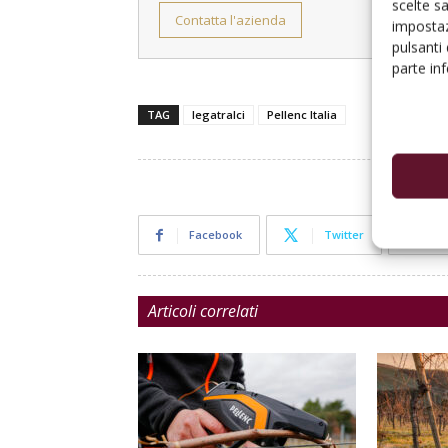
scelte s
impostaz
pulsanti
parte in
TAG
legatralci
Pellenc Italia
Facebook
Twitter
Articoli correlati