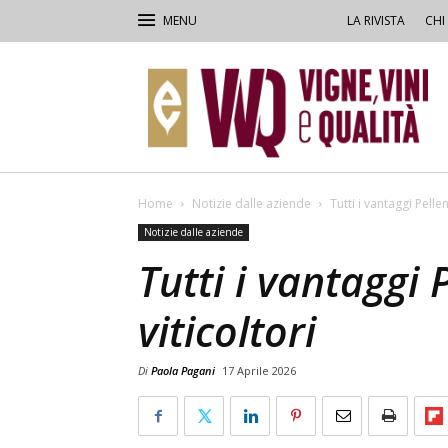
LA RIVISTA
CHI
VVQ
–
Vigne,
Vini
&
Qualità
Home
Notizie dalle aziende
Tutti i vantaggi Pellen
Notizie dalle aziende
Tutti i vantaggi 
viticoltori
Di
Paola Pagani
17 Aprile 2026