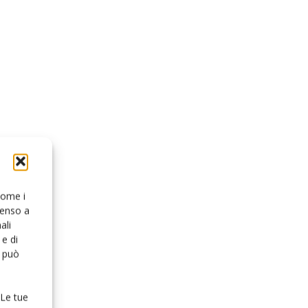
 come i
senso a
ali
e di
o può
 Le tue