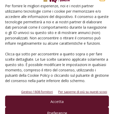
Per fornire le migliori esperienze, noi e i nostri partner
utilizziamo tecnologie come i cookie per memorizzare e/o
accedere alle informazioni del dispositivo. Il consenso a queste
E-magazine
tecnologie permetterà a noi e ai nostri partner di elaborare
dati personali come il comportamento durante la navigazione
Tecniche, prodotti e servizi dalle aziende
o gli ID univoci su questo sito e di mostrare annunci (non)
personalizzati. Non acconsentire o ritirare il consenso può
influire negativamente su alcune caratteristiche e funzioni.
Clicca qui sotto per acconsentire a quanto sopra o per fare
scelte dettagliate. Le tue scelte saranno applicate solamente a
questo sito. È possibile modificare le impostazioni in qualsiasi
momento, compreso il ritiro del consenso, utilizzando i
pulsanti della Cookie Policy o cliccando sul pulsante di gestione
Catalogo Aziende e Prodotti
del consenso nella parte inferiore dello schermo.
Un modo semplice per cercare un'azienda o un
prodotto!
Gestisci 1808 fornitori
Per saperne di più su questi scopi
Accetta
Cerca adesso
Preferenze