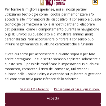
Per fornire le migliori esperienze, noi e i nostri partner
utilizziamo tecnologie come i cookie per memorizzare e/o
accedere alle informazioni del dispositivo. Il consenso a queste
tecnologie permetterà a noi e ai nostri partner di elaborare
dati personali come il comportamento durante la navigazione
o gli ID univoci su questo sito e di mostrare annunci (non)
personalizzati. Non acconsentire o ritirare il consenso può
ATTUALITÀ
influire negativamente su alcune caratteristiche e funzioni.
Scongiurata la banalizzazione delle
Clicca qui sotto per acconsentire a quanto sopra o per fare
indicazioni geografiche europee
scelte dettagliate. Le tue scelte saranno applicate solamente a
Di
Gian Paolo Ponzi
10 Novembre 2022
questo sito. È possibile modificare le impostazioni in qualsiasi
momento, compreso il ritiro del consenso, utilizzando i
pulsanti della Cookie Policy o cliccando sul pulsante di gestione
del consenso nella parte inferiore dello schermo.
Gestisci 1814 fornitori
Per saperne di più su questi scopi
Accetta