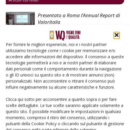
Presentato a Roma l’Annual Report di
Valoritalia
5 marzo, Giornata internazionale della
Per fornire le migliori esperienze, noi e i nostri partner
grappa
utilizziamo tecnologie come i cookie per memorizzare e/o
accedere alle informazioni del dispositivo. Il consenso a queste
tecnologie permetterà a noi e ai nostri partner di elaborare
dati personali come il comportamento durante la navigazione
Pacchetto vino: un’overview
o gli ID univoci su questo sito e di mostrare annunci (non)
personalizzati. Non acconsentire o ritirare il consenso può
influire negativamente su alcune caratteristiche e funzioni.
Clicca qui sotto per acconsentire a quanto sopra o per fare
scelte dettagliate. Le tue scelte saranno applicate solamente a
questo sito. È possibile modificare le impostazioni in qualsiasi
momento, compreso il ritiro del consenso, utilizzando i
LASCIA UN COMMENTO
pulsanti della Cookie Policy o cliccando sul pulsante di gestione
del consenso nella parte inferiore dello schermo.