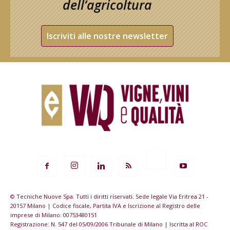
dell’agricoltura
Iscriviti alle nostre newsletter
© Tecniche Nuove Spa. Tutti i diritti riservati. Sede legale Via Eritrea 21 -
20157 Milano | Codice fiscale, Partita IVA e Iscrizione al Registro delle
imprese di Milano: 00753480151
Registrazione: N. 547 del 05/09/2006 Tribunale di Milano | Iscritta al ROC