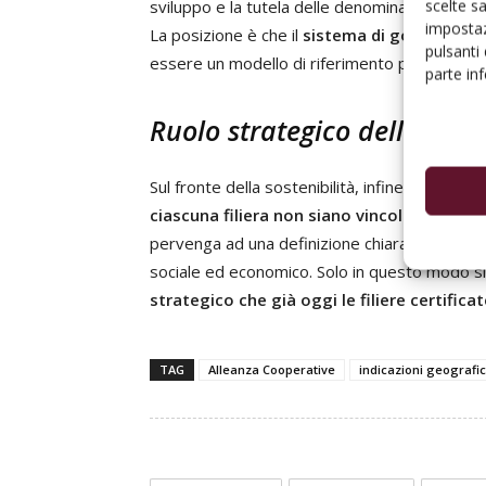
scelte s
sviluppo e la tutela delle denominazioni e dell
impostaz
La posizione è che il
sistema di governance 
pulsanti
essere un modello di riferimento per la legisl
parte in
Ruolo strategico delle filier
Sul fronte della sostenibilità, infine, secondo 
ciascuna filiera non siano vincolati ai disc
pervenga ad una definizione chiara a livello co
sociale ed economico. Solo in questo modo si
strategico che già oggi le filiere certific
TAG
Alleanza Cooperative
indicazioni geografi