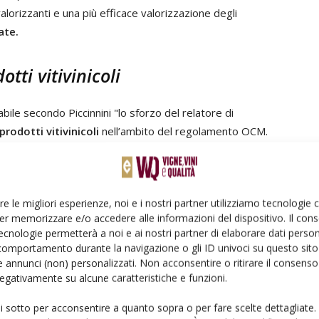
svalorizzanti e una più efficace valorizzazione degli
ate.
tti vitivinicoli
ile secondo Piccinnini "lo sforzo del relatore di
rodotti vitivinicoli
nell’ambito del regolamento OCM.
ll’obiettivo generale della Commissione di elaborare
un
entari e quelli vitivinicoli
. È un aspetto questo che
lle
specificità del settore vitivinicolo
".
re le migliori esperienze, noi e i nostri partner utilizziamo tecnologie
er memorizzare e/o accedere alle informazioni del dispositivo. Il con
e del modello italiano
ecnologie permetterà a noi e ai nostri partner di elaborare dati person
comportamento durante la navigazione o gli ID univoci su questo sito 
 annunci (non) personalizzati. Non acconsentire o ritirare il consens
portuno che vengano fatti ancora dei passaggi migliorativi,
 negativamente su alcune caratteristiche e funzioni.
entatività e all’esigenza che
questi debbano essere
tente
per poter esercitare prerogative essenziali per lo
ui sotto per acconsentire a quanto sopra o per fare scelte dettagliate.