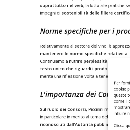
soprattutto nel web
, la lotta alle pratiche 
impegni di
sostenibilità delle filiere certific
Norme specifiche per i prodo
Relativamente al settore del vino, è apprezzab
mantenere le norme specifiche relative ai p
Continuiamo a nutrire
perplessità
in merito a
testo unico che riguardi i prodotti agroalim
merita una riflessione volta a tener conto de
Per forni
cookie p
L'importanza dei Consorzi 
queste t
come il 
mostrare
Sul ruolo dei Consorzi,
Piccinini ritiene "op
influire
in particolare in merito al tema della rappres
riconosciuti dall’Autorità pubblica compe
Clicca q