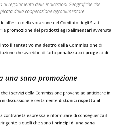
a di regolamento delle Indicazioni Geografiche che
picata dalla cooperazione agroalimentare
e all'esito della votazione del Comitato degli Stati
 la
promozione dei prodotti agroalimentari
avvenuta
pinto il tentativo maldestro della Commissione
di
alutazione che avrebbe di fatto
penalizzato i progetti di
to a una sana promozione
 che i servizi della Commissione provano ad anticipare in
ra in discussione e certamente
distonici rispetto al
 contrarietà espressa e riformulare di conseguenza il
ringente a quelli che sono
i principi di una sana