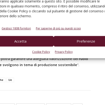
aranno applicate solamente a questo sito. È possibile modificare le
e filiere produttive coinvolte".
ioni in qualsiasi momento, compreso il ritiro del consenso, utilizzand
italiano
abbia dimostrato la sua efficacia e debba
 della Cookie Policy o cliccando sul pulsante di gestione del consenso 
azione comunitaria".
feriore dello schermo.
e certificate
Gestisci 1808 fornitori
Per saperne di più su questi scopi
Piccinini "è stato
positivo il fatto che gli impegni di
Accetta
Preferenze
iplinari di produzione
, ma abbiamo bisogno che si
Cookie Policy
Privacy Policy
munitario di sostenibilità, dal punto di vista ambientale,
 potrà garantire una adeguata valorizzazione del
ruolo
ate svolgono in tema di produzione sostenibile
".
che
Ue