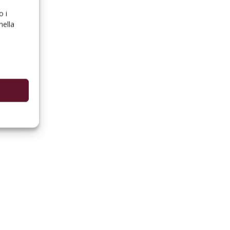
o i
nella