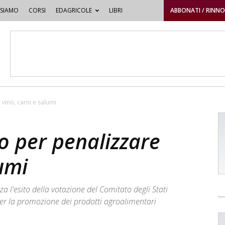
 SIAMO
CORSI
EDAGRICOLE
LIBRI
ABBONATI / RINN
 vino, carni e salumi
to per penalizzare
lumi
 l'esito della votazione del Comitato degli Stati
r la promozione dei prodotti agroalimentari