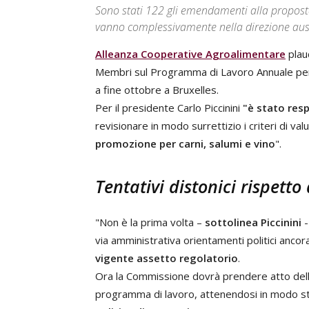
Sono stati 122 gli emendamenti alla propost
vanno complessivamente nella direzione aus
Alleanza Cooperative Agroalimentare
plaud
Membri sul Programma di Lavoro Annuale per
a fine ottobre a Bruxelles.
Per il presidente Carlo Piccinini
"è stato res
revisionare in modo surrettizio i criteri di v
promozione per carni, salumi e vino
".
Tentativi distonici rispet
"Non è la prima volta –
sottolinea Piccinini
-
via amministrativa orientamenti politici anco
vigente assetto regolatorio
.
Ora la Commissione dovrà prendere atto della
programma di lavoro, attenendosi in modo st