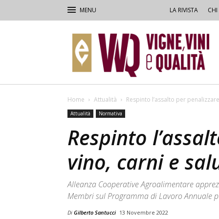
LA RIVISTA
CHI
VVQ
–
Vigne,
Vini
&
Qualità
Home
Attualità
Respinto l’assalto per penalizzare
Attualità
Normativa
Respinto l’assal
vino, carni e sa
Alleanza Cooperative Agroalimentare apprezza
Membri sul Programma di Lavoro Annuale pe
Di
Gilberto Santucci
13 Novembre 2022