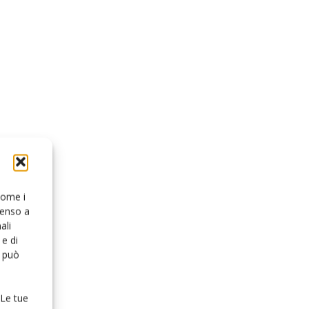
 come i
senso a
ali
e di
o può
 Le tue