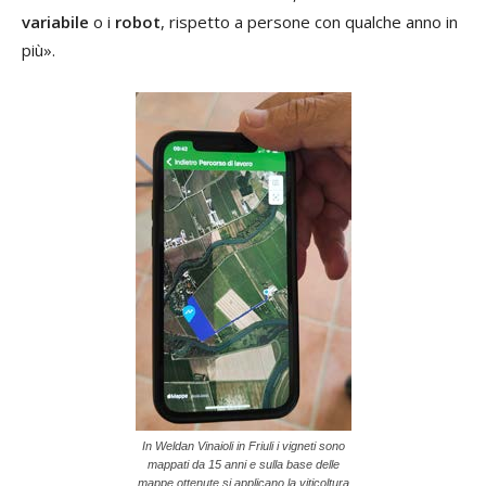
variabile
o i
robot
, rispetto a persone con qualche anno in
più».
In Weldan Vinaioli in Friuli i vigneti sono
mappati da 15 anni e sulla base delle
mappe ottenute si applicano la viticoltura