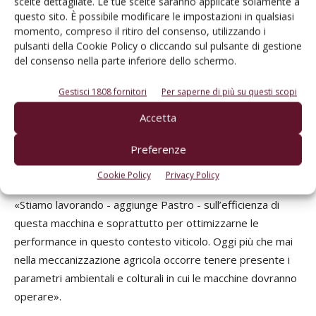
scelte dettagliate. Le tue scelte saranno applicate solamente a
piante arboree: vigneto, frutteto e forestali».
questo sito. È possibile modificare le impostazioni in qualsiasi
momento, compreso il ritiro del consenso, utilizzando i
La spollonatrice a recupero non è l’unico progetto
pulsanti della Cookie Policy o cliccando sul pulsante di gestione
sviluppato in collaborazione. In fase di sviluppo e test c’è
del consenso nella parte inferiore dello schermo.
anche una
macchina per la distribuzione di acqua
Gestisci 1808 fornitori
Per saperne di più su questi scopi
ozonizzata
. «Dobbiamo ancora maturare sufficiente
esperienza su questa tecnica di protezione - spiega
Accetta
Bagnarol - ma sono certo che ci possa dare una grossa
Preferenze
mano a
ridurre il carico di fitofarmaci distribuiti nei
nostri vigneti
, insieme al fotovoltaico».
Cookie Policy
Privacy Policy
«Stiamo lavorando - aggiunge Pastro - sull’efficienza di
questa macchina e soprattutto per ottimizzarne le
performance in questo contesto viticolo. Oggi più che mai
nella meccanizzazione agricola occorre tenere presente i
parametri ambientali e colturali in cui le macchine dovranno
operare».