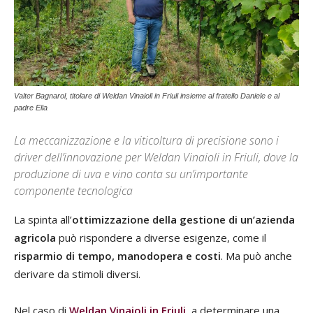
Valter Bagnarol, titolare di Weldan Vinaioli in Friuli insieme al fratello Daniele e al
padre Elia
La meccanizzazione e la viticoltura di precisione sono i
driver dell’innovazione per Weldan Vinaioli in Friuli, dove la
produzione di uva e vino conta su un’importante
componente tecnologica
La spinta all’
ottimizzazione della gestione di un’azienda
agricola
può rispondere a diverse esigenze, come il
risparmio di tempo, manodopera e costi
. Ma può anche
derivare da stimoli diversi.
Nel caso di
Weldan Vinaioli in Friuli
, a determinare una