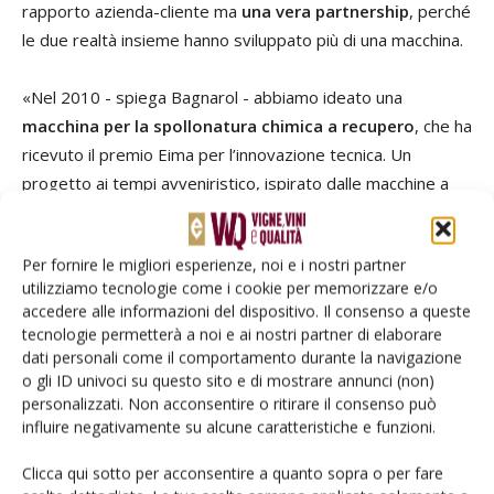
rapporto azienda-cliente ma
una vera partnership
, perché
le due realtà insieme hanno sviluppato più di una macchina.
«Nel 2010 - spiega Bagnarol - abbiamo ideato una
macchina per la spollonatura chimica a recupero
, che ha
ricevuto il premio Eima per l’innovazione tecnica. Un
progetto ai tempi avveniristico, ispirato dalle macchine a
recupero per i trattamenti fitosanitari, che avevano
cominciato a comparire sul mercato qualche anno prima.
Per fornire le migliori esperienze, noi e i nostri partner
Tutt’ora utilizziamo questa spollonatrice, anche se nel
utilizziamo tecnologie come i cookie per memorizzare e/o
frattempo essa ha subito alcune modifiche».
accedere alle informazioni del dispositivo. Il consenso a queste
tecnologie permetterà a noi e ai nostri partner di elaborare
«Agricolmeccanica - interviene
Carlo Pastro
, Responsabile
dati personali come il comportamento durante la navigazione
o gli ID univoci su questo sito e di mostrare annunci (non)
Commerciale Italia - è stata
tra le prime aziende del
personalizzati. Non acconsentire o ritirare il consenso può
nostro Paese a credere nelle macchine a recupero
, che
influire negativamente su alcune caratteristiche e funzioni.
tutt’ora produce. Con il nostro marchio
Friuli Sprayers
copriamo a 360° tutto il settore della protezione delle
Clicca qui sotto per acconsentire a quanto sopra o per fare