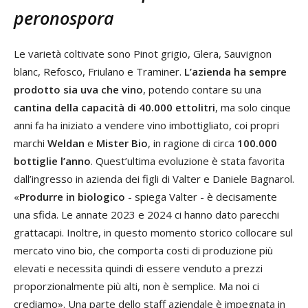
peronospora
Le varietà coltivate sono Pinot grigio, Glera, Sauvignon
blanc, Refosco, Friulano e Traminer.
L’azienda ha sempre
prodotto sia uva che vino
, potendo contare su una
cantina della capacità di 40.000 ettolitri
, ma solo cinque
anni fa ha iniziato a vendere vino imbottigliato, coi propri
marchi
Weldan
e
Mister Bio
, in ragione di circa
100.000
bottiglie l’anno
. Quest’ultima evoluzione è stata favorita
dall’ingresso in azienda dei figli di Valter e Daniele Bagnarol.
«
Produrre in biologico
- spiega Valter - è decisamente
una sfida. Le annate 2023 e 2024 ci hanno dato parecchi
grattacapi. Inoltre, in questo momento storico collocare sul
mercato vino bio, che comporta costi di produzione più
elevati e necessita quindi di essere venduto a prezzi
proporzionalmente più alti, non è semplice. Ma noi ci
crediamo». Una parte dello staff aziendale è impegnata in