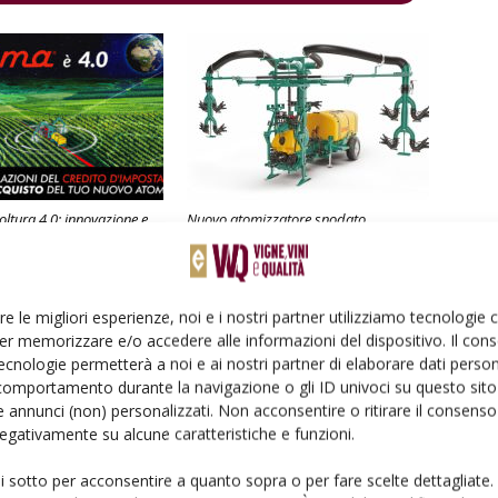
oltura 4.0: innovazione e
Nuovo atomizzatore snodato
li per gli agricoltori
pneumatico a basso volume SYNERGY
di CIMA
re le migliori esperienze, noi e i nostri partner utilizziamo tecnologie
er memorizzare e/o accedere alle informazioni del dispositivo. Il con
ecnologie permetterà a noi e ai nostri partner di elaborare dati person
comportamento durante la navigazione o gli ID univoci su questo sito 
 annunci (non) personalizzati. Non acconsentire o ritirare il consens
 negativamente su alcune caratteristiche e funzioni.
ui sotto per acconsentire a quanto sopra o per fare scelte dettagliate.