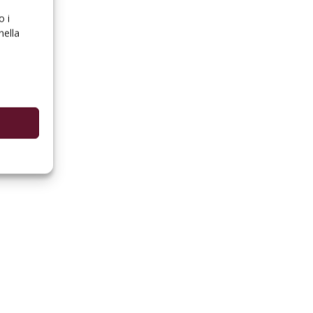
o i
nella