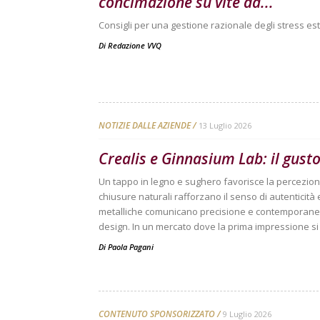
concimazione su vite da...
Consigli per una gestione razionale degli stress est
Di
Redazione VVQ
NOTIZIE DALLE AZIENDE
13 Luglio 2026
Crealis e Ginnasium Lab: il gusto
Un tappo in legno e sughero favorisce la percezione
chiusure naturali rafforzano il senso di autenticità e
metalliche comunicano precisione e contemporaneit
design. In un mercato dove la prima impressione si g
Di
Paola Pagani
CONTENUTO SPONSORIZZATO
9 Luglio 2026