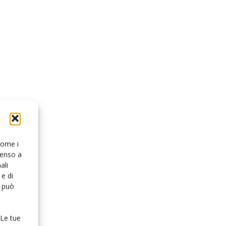
 come i
senso a
ali
e di
o può
 Le tue