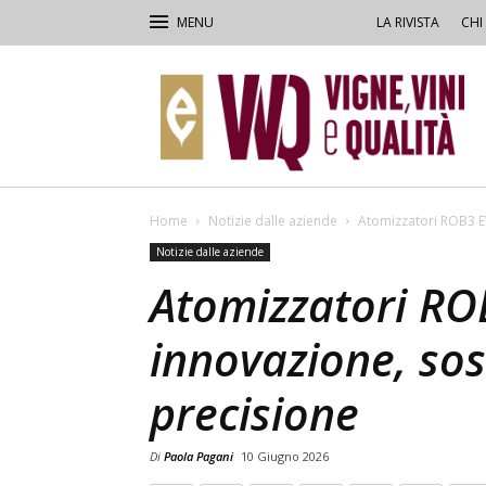
LA RIVISTA
CHI
VVQ
–
Vigne,
Vini
&
Qualità
Home
Notizie dalle aziende
Atomizzatori ROB3 EV
Notizie dalle aziende
Atomizzatori RO
innovazione, sos
precisione
Di
Paola Pagani
10 Giugno 2026