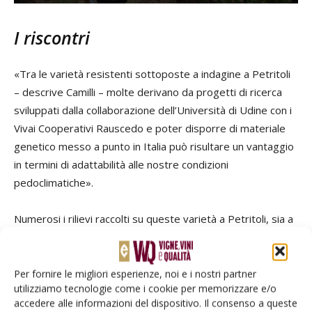
I riscontri
«Tra le varietà resistenti sottoposte a indagine a Petritoli
– descrive Camilli – molte derivano da progetti di ricerca
sviluppati dalla collaborazione dell’Università di Udine con i
Vivai Cooperativi Rauscedo e poter disporre di materiale
genetico messo a punto in Italia può risultare un vantaggio
in termini di adattabilità alle nostre condizioni
pedoclimatiche».
Numerosi i rilievi raccolti su queste varietà a Petritoli, sia a
livello fisiologico e morfologico, sia riguardo ai parametri
produttivi e qualitativi anche sui mosti e vini ottenuti. Una
mole di dati da cui emerge che a livello fenologico, l’epoca
Per fornire le migliori esperienze, noi e i nostri partner
utilizziamo tecnologie come i cookie per memorizzare e/o
di germogliamento coincide con quella di alcune delle
accedere alle informazioni del dispositivo. Il consenso a queste
varietà più coltivate nelle Marche come il Sangiovese.