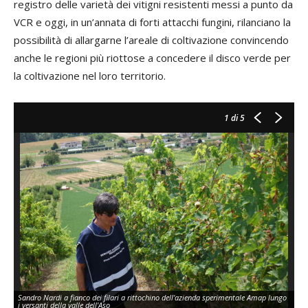
registro delle varietà dei vitigni resistenti messi a punto da
VCR e oggi, in un’annata di forti attacchi fungini, rilanciano la
possibilità di allargarne l’areale di coltivazione convincendo
anche le regioni più riottose a concedere il disco verde per
la coltivazione nel loro territorio.
1
di 5
Sandro Nardi a fianco dei filari a rittochino dell'azienda sperimentale Amap lungo
i versanti della valle dell'Aso