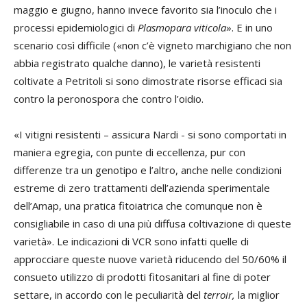
maggio e giugno, hanno invece favorito sia l’inoculo che i
processi epidemiologici di
Plasmopara viticola
». E in uno
scenario così difficile («non c’è vigneto marchigiano che non
abbia registrato qualche danno), le varietà resistenti
coltivate a Petritoli si sono dimostrate risorse efficaci sia
contro la peronospora che contro l’oidio.
«I vitigni resistenti – assicura Nardi - si sono comportati in
maniera egregia, con punte di eccellenza, pur con
differenze tra un genotipo e l’altro, anche nelle condizioni
estreme di zero trattamenti dell’azienda sperimentale
dell’Amap, una pratica fitoiatrica che comunque non è
consigliabile in caso di una più diffusa coltivazione di queste
varietà». Le indicazioni di VCR sono infatti quelle di
approcciare queste nuove varietà riducendo del 50/60% il
consueto utilizzo di prodotti fitosanitari al fine di poter
settare, in accordo con le peculiarità del
terroir,
la miglior