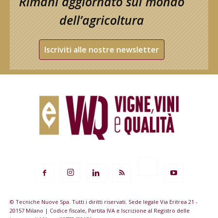
Rimani aggiornato sul mondo
dell’agricoltura
Iscriviti alle nostre newsletter
© Tecniche Nuove Spa. Tutti i diritti riservati. Sede legale Via Eritrea 21 -
20157 Milano | Codice fiscale, Partita IVA e Iscrizione al Registro delle