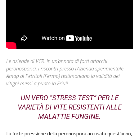
Le aziende di VCR. In un’annata di forti attacchi
peronosporici, i riscontri presso l’Azienda sperimentale
Amap di Petritoli (Fermo) testimoniano la validità dei
vitigni messi a punto in Friuli
UN VERO “STRESS-TEST” PER LE
VARIETÀ DI VITE RESISTENTI ALLE
MALATTIE FUNGINE.
La forte pressione della peronospora accusata quest’anno,