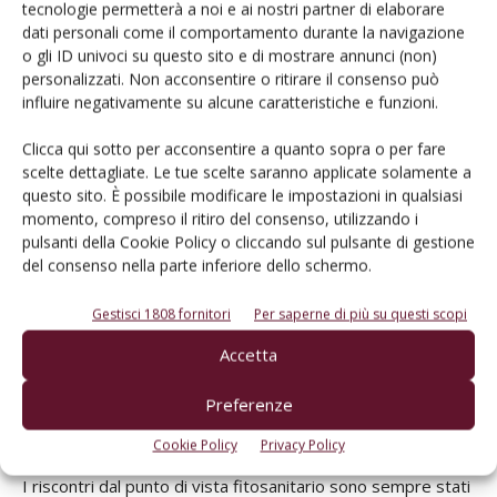
tecnologie permetterà a noi e ai nostri partner di elaborare
«Abbiamo invece riscontrato un anticipo medio dell’epoca
dati personali come il comportamento durante la navigazione
di raccolta, ma che nei casi più precoci coincidono con le
o gli ID univoci su questo sito e di mostrare annunci (non)
personalizzati. Non acconsentire o ritirare il consenso può
raccolte delle basi e quindi, anche in questo caso, non si
influire negativamente su alcune caratteristiche e funzioni.
rilevano criticità particolari per le cantine».
Clicca qui sotto per acconsentire a quanto sopra o per fare
A livello produttivo le varietà resistenti analizzare si sono
scelte dettagliate. Le tue scelte saranno applicate solamente a
questo sito. È possibile modificare le impostazioni in qualsiasi
comportate bene, con rese che hanno sempre superato i
momento, compreso il ritiro del consenso, utilizzando i
100 q /ha e oltre, soprattutto nel caso di quelle a bacca
pulsanti della Cookie Policy o cliccando sul pulsante di gestione
bianca.
del consenso nella parte inferiore dello schermo.
«Per quanto riguarda la qualità dei vini e dei mosti abbiamo
Gestisci 1808 fornitori
Per saperne di più su questi scopi
ottenuto molto equilibrio per il contenuto zuccherino,
Accetta
l’acidità e il pH. Su qualche varietà abbiamo notato un
decremento veloce dell’acidità fissa, che ci ha quindi
Preferenze
indotto ad anticipare la raccolta.
Cookie Policy
Privacy Policy
I riscontri dal punto di vista fitosanitario sono sempre stati