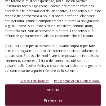
colore, speziati, per medio-lungo invecchiamento,
VCR101
Per fornire le migliori esperienze, noi e i nostri partner
utilizziamo tecnologie come i cookie per memorizzare e/o
(omologazione 2002) clone di riferimento per vini di ottima
accedere alle informazioni del dispositivo. Il consenso a queste
intensità colorante e struttura; è indicato per il lungo
tecnologie permetterà a noi e ai nostri partner di elaborare
invecchiamento.
dati personali come il comportamento durante la navigazione
o gli ID univoci su questo sito e di mostrare annunci (non)
personalizzati. Non acconsentire o ritirare il consenso può
Sangiovese
VCR5
(omologazione 1994) per vini ricchi in
influire negativamente su alcune caratteristiche e funzioni.
antociani, fruttati, di ottima struttura, da medio-lungo
invecchiamento; tannini particolarmente morbidi e rotondi,
Clicca qui sotto per acconsentire a quanto sopra o per fare
VCR23
(omologazione 1995) per vini da lungo
scelte dettagliate. Le tue scelte saranno applicate solamente a
invecchiamento, speziati, ricchi in colore;
VCR235
questo sito. È possibile modificare le impostazioni in qualsiasi
momento, compreso il ritiro del consenso, utilizzando i
(omologazione 2007) per vini con buon contenuto
pulsanti della Cookie Policy o cliccando sul pulsante di gestione
in antociani, strutturati, speziato-fenolici.
del consenso nella parte inferiore dello schermo.
Pinot Nero
VCR18
(omologazione 1995) per vini di buona
Gestisci 1808 fornitori
Per saperne di più su questi scopi
intensità colorante, profumati (viola e speziato), dotati di
Accetta
ottima struttura,
VCR20
(omologazione 2000) per vini ricchi
in antociani e polifenoli, particolarmente aromatici (floreale
Preferenze
e frutti rossi),
VCR 9
(omologazione 2003) per vini con