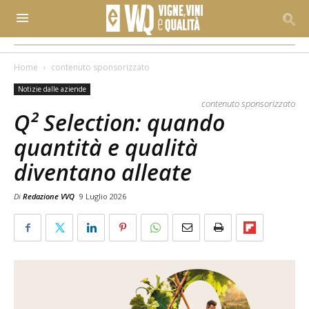
Home
contenuto sponsorizzato
Notizie dalle aziende
contenuto sponsorizzato
Q² Selection: quando
quantità e qualità
diventano alleate
Di
Redazione VVQ
9 Luglio 2026