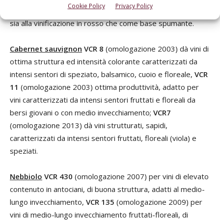
Cookie Policy
Privacy Policy
particolari profumi di frutti di sottobosco e ciliegia, adatti
sia alla vinificazione in rosso che come base spumante.
Cabernet sauvignon
VCR 8
(omologazione 2003) dà vini di
ottima struttura ed intensità colorante caratterizzati da
intensi sentori di speziato, balsamico, cuoio e floreale,
VCR
11
(omologazione 2003) ottima produttività, adatto per
vini caratterizzati da intensi sentori fruttati e floreali da
bersi giovani o con medio invecchiamento;
VCR7
(omologazione 2013) dà vini strutturati, sapidi,
caratterizzati da intensi sentori fruttati, floreali (viola) e
speziati.
Nebbiolo
VCR 430
(omologazione 2007) per vini di elevato
contenuto in antociani, di buona struttura, adatti al medio-
lungo invecchiamento,
VCR 135
(omologazione 2009) per
vini di medio-lungo invecchiamento fruttati-floreali, di