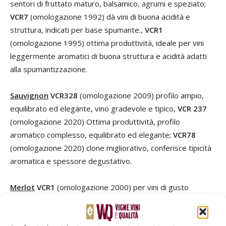
sentori di fruttato maturo, balsamico, agrumi e speziato;
VCR7
(omologazione 1992) dà vini di buona acidità e
struttura, indicati per base spumante.,
VCR1
(omologazione 1995) ottima produttività, ideale per vini
leggermente aromatici di buona struttura e acidità adatti
alla spumantizzazione.
Sauvignon
VCR328
(omologazione 2009) profilo ampio,
equilibrato ed elegante, vino gradevole e tipico,
VCR 237
(omologazione 2020) Ottima produttività, profilo
aromatico complesso, equilibrato ed elegante;
VCR78
(omologazione 2020) clone migliorativo, conferisce tipicità
aromatica e spessore degustativo.
Merlot
VCR1
(omologazione 2000) per vini di gusto
internazionale, non erbacei, fruttati, di buon colore,
VCR490
(omologazione 2007) per vini di buona struttura, ricchi di