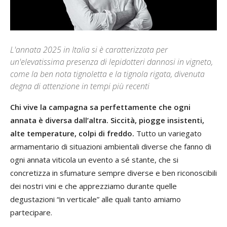
L'annata 2025 in Italia si è caratterizzata per
un'elevatissima presenza di lepidotteri dannosi in vigneto,
come la ben nota tignoletta e la tignola rigata, divenuta
degna di attenzione in tempi più recenti
Chi vive la campagna sa perfettamente che ogni
annata è diversa dall’altra. Siccità, piogge insistenti,
alte temperature, colpi di freddo.
Tutto un variegato
armamentario di situazioni ambientali diverse che fanno di
ogni annata viticola un evento a sé stante, che si
concretizza in sfumature sempre diverse e ben riconoscibili
dei nostri vini e che apprezziamo durante quelle
degustazioni “in verticale” alle quali tanto amiamo
partecipare.