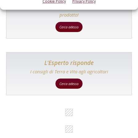
Cookie Policy
Privacy Policy
Un modo semplice per cercare un'azienda o un
prodotto!
Cerca adesso
L'Esperto risponde
I consigli di Terra e Vita agli agricoltori
Cerca adesso