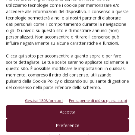
utilizziamo tecnologie come i cookie per memorizzare e/o
Salva il mio nome, email e sito web in questo browser per la
accedere alle informazioni del dispositivo. Il consenso a queste
prossima volta che commento.
tecnologie permetterà a noi e ai nostri partner di elaborare
dati personali come il comportamento durante la navigazione
o gli ID univoci su questo sito e di mostrare annunci (non)
personalizzati. Non acconsentire o ritirare il consenso può
influire negativamente su alcune caratteristiche e funzioni.
Clicca qui sotto per acconsentire a quanto sopra o per fare
scelte dettagliate. Le tue scelte saranno applicate solamente a
E-magazine
questo sito. È possibile modificare le impostazioni in qualsiasi
momento, compreso il ritiro del consenso, utilizzando i
Tecniche, prodotti e servizi dalle aziende
pulsanti della Cookie Policy o cliccando sul pulsante di gestione
del consenso nella parte inferiore dello schermo.
Gestisci 1808 fornitori
Per saperne di più su questi scopi
Accetta
Preferenze
Catalogo Aziende e Prodotti