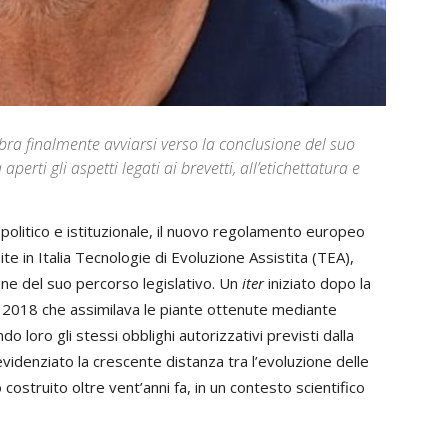
ra finalmente avviarsi verso la conclusione del suo
erti gli aspetti legati ai brevetti, all’etichettatura e
 politico e istituzionale, il nuovo regolamento europeo
 in Italia Tecnologie di Evoluzione Assistita (TEA),
one del suo percorso legislativo. Un
iter
iniziato dopo la
l 2018 che assimilava le piante ottenute mediante
o loro gli stessi obblighi autorizzativi previsti dalla
idenziato la crescente distanza tra l’evoluzione delle
ostruito oltre vent’anni fa, in un contesto scientifico