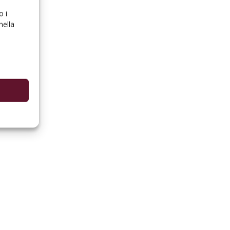
o i
nella