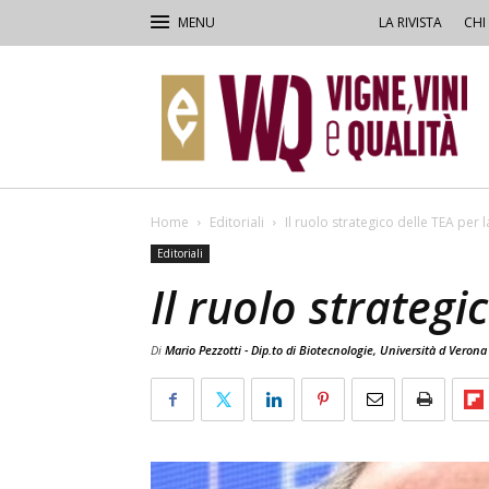
LA RIVISTA
CHI
VVQ
–
Vigne,
Vini
&
Qualità
Home
Editoriali
Il ruolo strategico delle TEA per 
Editoriali
Il ruolo strategi
Di
Mario Pezzotti - Dip.to di Biotecnologie, Università d Verona