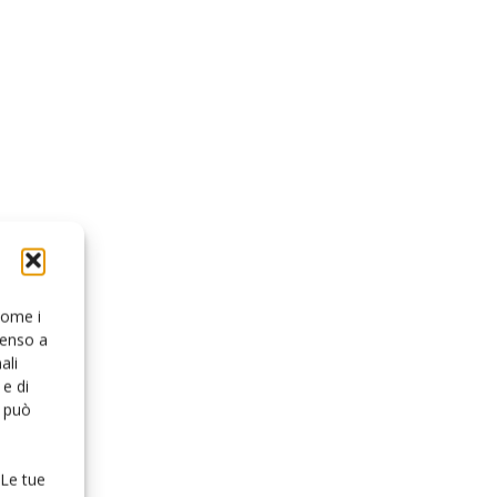
 come i
senso a
ali
e di
o può
 Le tue