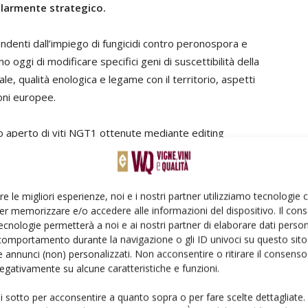
colarmente strategico.
endenti dall’impiego di fungicidi contro peronospora e
 oggi di modificare specifici geni di suscettibilità della
e, qualità enologica e legame con il territorio, aspetti
oni europee.
po aperto di viti NGT1 ottenute mediante editing
endo un ruolo scientifico di primo piano in Europa.
oerente, il rischio è che ricerca, investimenti e
e trasferiti verso altri continenti dove queste
re le migliori esperienze, noi e i nostri partner utilizziamo tecnologie
e.
er memorizzare e/o accedere alle informazioni del dispositivo. Il con
ecnologie permetterà a noi e ai nostri partner di elaborare dati person
comportamento durante la navigazione o gli ID univoci su questo sito 
to europeo non impedirebbe la diffusione globale
 annunci (non) personalizzati. Non acconsentire o ritirare il consens
Europa dalla loro governance scientifica e produttiva.
 negativamente su alcune caratteristiche e funzioni.
nte
genome editing
sono indistinguibili da mutazioni
ui sotto per acconsentire a quanto sopra o per fare scelte dettagliate.