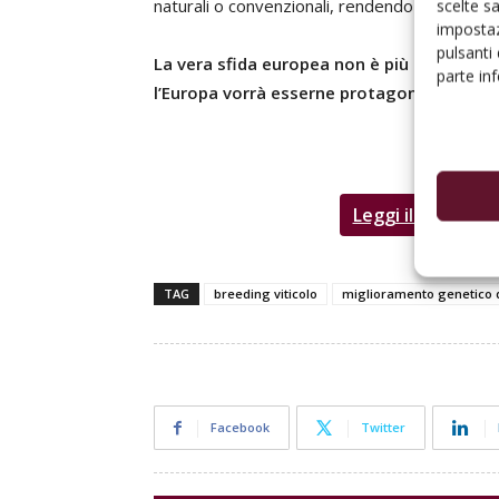
naturali o convenzionali, rendendo impossibile l
scelte s
impostaz
pulsanti
La vera sfida europea non è più decidere 
parte in
l’Europa vorrà esserne protagonista o semp
Editor
Leggi il numero
o
TAG
breeding viticolo
miglioramento genetico d
Facebook
Twitter