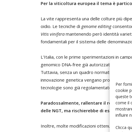
Per la viticoltura europea il tema è parti
La vite rappresenta una delle colture più dip
oidio. Le tecniche di
genome editing
consentono
Vitis vinifera
mantenendo però identità varietal
fondamentali per il sistema delle denominazi
L’Italia, con le prime sperimentazioni in cam
genomico DNA-free già autorizzate, sta assum
Tuttavia, senza un quadro normativo chiaro e c
innovazione genetica vengano progressivament
Per forni
tecnologie sono già regolamentate e applicat
cookie p
queste t
come il 
Paradossalmente, rallentare il regolamen
mostrare
delle NGT, ma rischierebbe di escludere l’
influire
Inoltre, molte modificazioni ottenute media
Clicca q