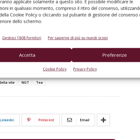
a loro tracciabilità analitica nei mercati internazionali.
aranno applicate solamente a questo sito. È possibile modificare le
ioni in qualsiasi momento, compreso il ritiro del consenso, utilizzand
 della Cookie Policy o cliccando sul pulsante di gestione del consenso 
se queste tecnologie verranno utilizzate, ma se
feriore dello schermo.
lice utilizzatrice passiva.
Gestisci 1808 fornitori
Per saperne di più su questi scopi
iale di VVQ 4/2026
Accetta
Preferenze
ppure
Abbonati alla rivista
Cookie Policy
Privacy Policy
ella vite
NGT
Tea
Linkedin
Pinterest
Email