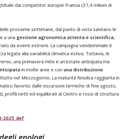
ca globale dai competitor europei Francia (37,4 milioni di
lle prossime settimane, dal punto di vista sanitario le
ie a una
gestione agronomica attenta e scientifica
,
nato da eventi estremi. La campagna vendemmiale è
a legata alla variabilità climatica estiva. Tuttavia, le
nverno, una primavera mite e un’estate anticipata ma
ticipata
in molte aree e con
una distribuzione
ttutto nel Mezzogiorno. La maturità fenolica raggiunta in
matico favorito dalle escursioni termiche di fine agosto,
, profili netti ed equilibrati al Centro e rossi di struttura
I-2025_def
 degli enologi