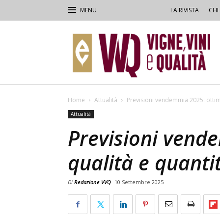
LA RIVISTA
CHI
VVQ
–
Vigne,
Vini
&
Qualità
Home
Attualità
Previsioni vendemmia 2025: ottim
Attualità
Previsioni vend
qualità e quant
Di
Redazione VVQ
10 Settembre 2025