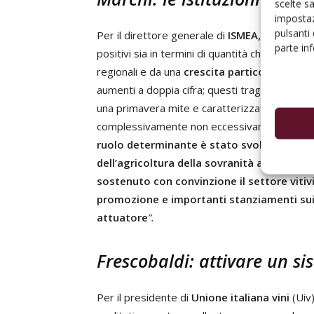
scelte s
impostaz
pulsanti
Per il direttore generale di
ISMEA, Sergio Ma
parte in
positivi sia in termini di quantità che di qua
regionali e da una
crescita particolarmente
aumenti a doppia cifra; questi traguardi sono 
una primavera mite e caratterizzata da un equi
complessivamente non eccessivamente calda, 
ruolo determinante è stato svolto dalle po
dell’agricoltura della sovranità alimentar
sostenuto con convinzione il settore vitiv
promozione e importanti stanziamenti sui c
attuatore
”.
Frescobaldi: attivare un s
Per il presidente di
Unione italiana vini
(Uiv