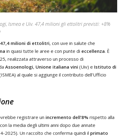
, Ismea e Uiv. 47,4 milioni gli ettolitri previsti: +8%
o
47,4 milioni di ettolitri
, con uve in salute che
ima
in quasi tutte le aree e con punte di
eccellenza
. È
25, realizzata attraverso un processo di
 da
Assoenologi
,
Unione italiana vini
(Uiv) e
Istituto di
(ISMEA) al quale si aggiunge il contributo dell’Ufficio
ione
dovrebbe registrare un
incremento dell’8%
rispetto alla
 con la media degli ultimi anni dopo due annate
4-2025). Un raccolto che conferma quindi il
primato