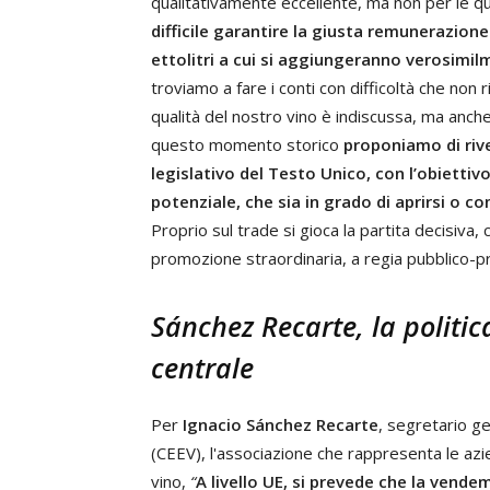
qualitativamente eccellente, ma non per le qu
difficile garantire la giusta remunerazione
ettolitri a cui si aggiungeranno verosimilme
troviamo a fare i conti con difficoltà che non r
qualità del nostro vino è indiscussa, ma anche
questo momento storico
proponiamo di rive
legislativo del Testo Unico, con l’obiettiv
potenziale, che sia in grado di aprirsi o 
Proprio sul trade si gioca la partita decisiv
promozione straordinaria, a regia pubblico-pr
Sánchez Recarte, la politi
centrale
Per
Ignacio Sánchez Recarte
, segretario g
(CEEV), l'associazione che rappresenta le azi
vino,
“
A livello UE, si prevede che la ven