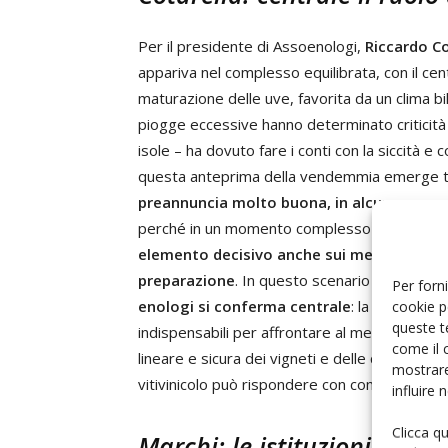
Per il presidente di Assoenologi,
Riccardo Co
appariva nel complesso equilibrata, con il ce
maturazione delle uve, favorita da un clima bi
piogge eccessive hanno determinato criticità
isole – ha dovuto fare i conti con la siccità e
questa anteprima della vendemmia emerge tu
preannuncia molto buona, in alcune zone a
perché in un momento complesso come quell
elemento decisivo anche sui mercati e ric
preparazione
. In questo scenario contraddit
Per forni
enologi si conferma centrale
: la loro sci
cookie p
queste t
indispensabili per affrontare al meglio i camb
come il 
lineare e sicura dei vigneti e delle cantine. È 
mostrare
vitivinicolo può rispondere con competenza a
influire
Clicca q
Marchi: le istituzioni soste