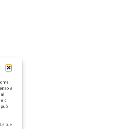
 come i
senso a
ali
e di
o può
 Le tue