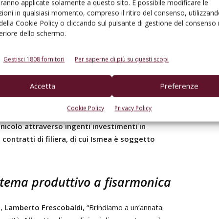
aranno applicate solamente a questo sito. È possibile modificare le
ioni in qualsiasi momento, compreso il ritiro del consenso, utilizzand
 della Cookie Policy o cliccando sul pulsante di gestione del consenso 
rchi
,
“
La vendemmia 2025 registra risultati ampiamente
feriore dello schermo.
lità, con un andamento confermato anche dalle stime
 significativa nel Mezzogiorno
, dove si registrano
Gestisci 1808 fornitori
Per saperne di più su questi scopi
il risultato di condizioni meteorologiche favorevoli, con
librio ottimale di precipitazioni e un’estate
Accetta
Preferenze
unite a un solido quadro di sostegno istituzionale.
Un
litiche del Governo Meloni, dal Ministero
Cookie Policy
Privacy Policy
e e dal Ministro Francesco Lollobrigida, che hanno
inicolo attraverso ingenti investimenti in
ontratti di filiera, di cui Ismea è soggetto
istema produttivo a fisarmonica
),
Lamberto Frescobaldi
, “Brindiamo a un’annata