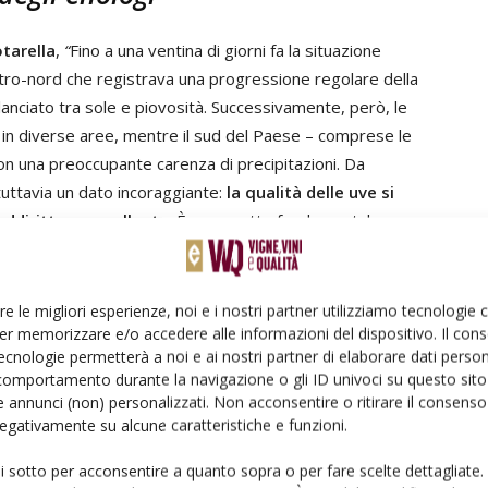
tarella
,
“
Fino a una ventina di giorni fa la situazione
ntro-nord che registrava una progressione regolare della
lanciato tra sole e piovosità. Successivamente, però, le
 in diverse aree, mentre il sud del Paese – comprese le
 con una preoccupante carenza di precipitazioni. Da
ttavia un dato incoraggiante:
la qualità delle uve si
ddirittura eccellente
. È un aspetto fondamentale,
o che stiamo vivendo,
la qualità dei vini diventa un
hiede un’attenzione ancora maggiore nella loro
torio e imprevedibile, ancora una volta
il ruolo degli
re le migliori esperienze, noi e i nostri partner utilizziamo tecnologie
enza, esperienza e conoscenza sono strumenti
er memorizzare e/o accedere alle informazioni del dispositivo. Il con
ecnologie permetterà a noi e ai nostri partner di elaborare dati person
iamenti climatici e per garantire una conduzione più
comportamento durante la navigazione o gli ID univoci su questo sito 
grazie al lavoro quotidiano degli enologi che il settore
 annunci (non) personalizzati. Non acconsentire o ritirare il consens
 un clima sempre più incerto
”.
 negativamente su alcune caratteristiche e funzioni.
ui sotto per acconsentire a quanto sopra o per fare scelte dettagliate.
ngono il settore