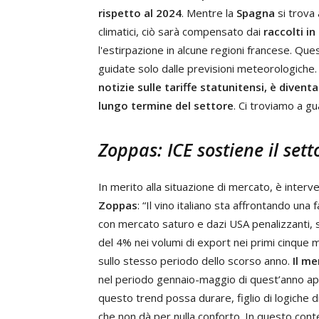
rispetto al 2024
. Mentre la
Spagna
si trova 
climatici, ciò sarà compensato dai
raccolti in
l'estirpazione in alcune regioni francese. Que
guidate solo dalle previsioni meteorologiche
notizie sulle tariffe statunitensi, è divent
lungo termine del settore
. Ci troviamo a gu
Zoppas: ICE sostiene il sett
In merito alla situazione di mercato, è interv
Zoppas
: “Il vino italiano sta affrontando 
con mercato saturo e dazi USA penalizzanti, 
del 4% nei volumi di export nei primi cinque m
sullo stesso periodo dello scorso anno.
Il m
nel periodo gennaio-maggio di quest’anno ap
questo trend possa durare, figlio di logiche 
che non dà per nulla conforto. In questo con