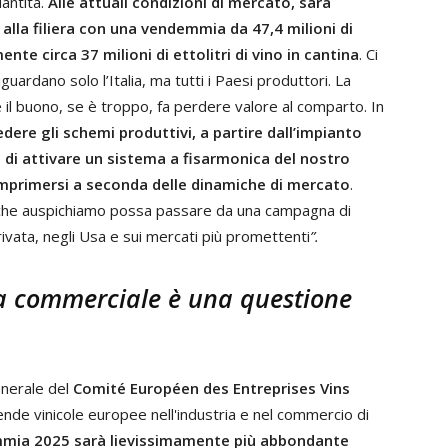
antità.
Alle attuali condizioni di mercato, sarà
 alla filiera con una vendemmia da 47,4 milioni di
nte circa 37 milioni di ettolitri di vino in cantina
. Ci
iguardano solo l’Italia, ma tutti i Paesi produttori. La
 il buono, se è troppo, fa perdere valore al comparto. In
dere gli schemi produttivi, a partire dall’impianto
o di attivare un sistema a fisarmonica del nostro
comprimersi a seconda delle dinamiche di mercato
.
a, che auspichiamo possa passare da una campagna di
ivata, negli Usa e sui mercati più promettenti
”.
ca commerciale è una questione
enerale del
Comité Européen des Entreprises Vins
ende vinicole europee nell'industria e nel commercio di
demmia 2025 sarà lievissimamente più abbondante