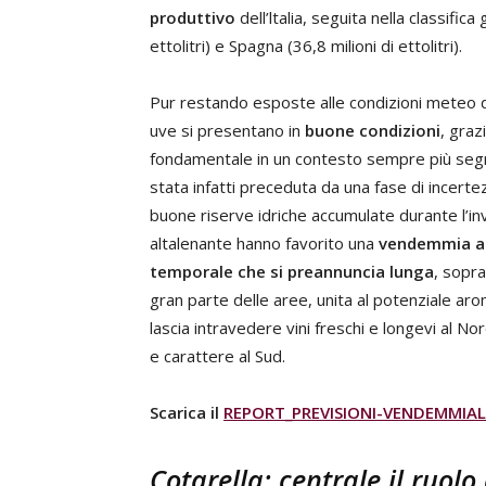
produttivo
dell’ltalia, seguita nella classifi
ettolitri) e Spagna (36,8 milioni di ettolitri).
Pur restando esposte alle condizioni meteo de
uve si presentano in
buone condizioni
, graz
fondamentale in un contesto sempre più seg
stata infatti preceduta da una fase di incertezz
buone riserve idriche accumulate durante l’i
altalenante hanno favorito una
vendemmia an
temporale che si preannuncia lunga
, sopra
gran parte delle aree, unita al potenziale aro
lascia intravedere vini freschi e longevi al Nord
e carattere al Sud.
Scarica il
REPORT_PREVISIONI-VENDEMMIAL
Cotarella: centrale il ruolo