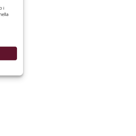
o i
nella