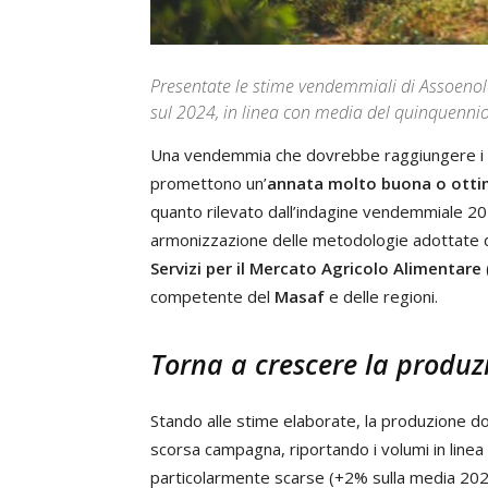
Presentate le stime vendemmiali di Assoenologi
sul 2024, in linea con media del quinquenni
Una vendemmia che dovrebbe raggiungere i
promettono un’
annata molto buona o ott
quanto rilevato dall’indagine vendemmiale 20
armonizzazione delle metodologie adottate
Servizi per il Mercato Agricolo Alimentare
competente del
Masaf
e delle regioni.
Torna a crescere la produz
Stando alle stime elaborate, la produzione 
scorsa campagna, riportando i volumi in linea
particolarmente scarse (+2% sulla media 202