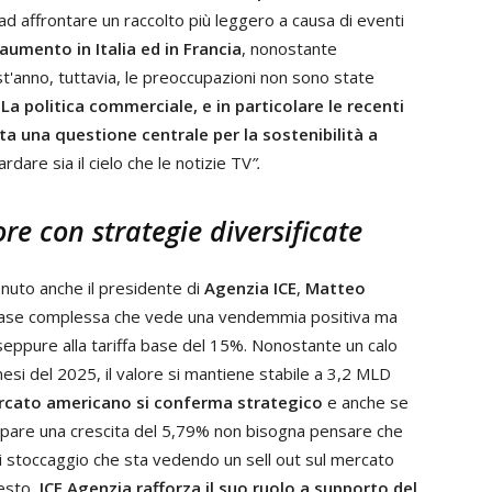
ad affrontare un raccolto più leggero a causa di eventi
 aumento in Italia ed in Francia
, nonostante
st'anno, tuttavia, le preoccupazioni non sono state
.
La politica commerciale, e in particolare le recenti
ata una questione centrale per la sostenibilità a
ardare sia il cielo che le notizie TV
”.
ore con strategie diversificate
enuto anche il presidente di
Agenzia ICЕ
,
Matteo
una fase complessa che vede una vendemmia positiva ma
seppure alla tariffa base del 15%. Nonostante un calo
esi del 2025, il valore si mantiene stabile a 3,2 MLD
ercato americano si conferma strategico
e anche se
pare una crescita del 5,79% non bisogna pensare che
di stoccaggio che sta vedendo un sell out sul mercato
testo,
ICE Agenzia rafforza il suo ruolo a supporto del