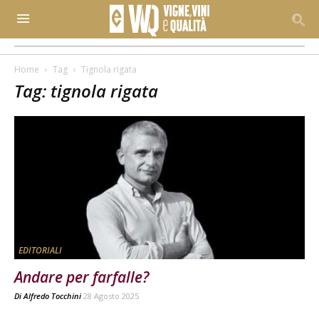
Home
Tag
Tignola rigata
Tag: tignola rigata
EDITORIALI
Andare per farfalle?
Di
Alfredo Tocchini
28 Agosto 2025