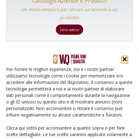
Catalogo Aziende e Prodotti
Un modo semplice per cercare un'azienda o un
prodotto!
Cerca adesso
L'Esperto risponde
Per fornire le migliori esperienze, noi e i nostri partner
I consigli di Terra e Vita agli agricoltori
utilizziamo tecnologie come i cookie per memorizzare e/o
accedere alle informazioni del dispositivo. Il consenso a queste
Cerca adesso
tecnologie permetterà a noi e ai nostri partner di elaborare
dati personali come il comportamento durante la navigazione
o gli ID univoci su questo sito e di mostrare annunci (non)
personalizzati. Non acconsentire o ritirare il consenso può
influire negativamente su alcune caratteristiche e funzioni.
Clicca qui sotto per acconsentire a quanto sopra o per fare
scelte dettagliate. Le tue scelte saranno applicate solamente a