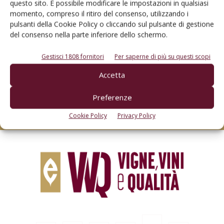
questo sito. È possibile modificare le impostazioni in qualsiasi
momento, compreso il ritiro del consenso, utilizzando i
pulsanti della Cookie Policy o cliccando sul pulsante di gestione
del consenso nella parte inferiore dello schermo.
Rimani aggiornato sul mondo
Gestisci 1808 fornitori
Per saperne di più su questi scopi
dell’agricoltura
Accetta
Preferenze
Iscriviti alle nostre newsletter
Cookie Policy
Privacy Policy