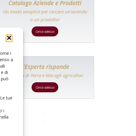
Catalogo Aziende e Prodotti
Un modo semplice per cercare un'azienda
o un prodotto!
Cerca adesso
 come i
senso a
L'Esperto risponde
ali
e di
I consigli di Terra e Vita agli agricoltori
o può
Cerca adesso
 Le tue
o i
nella