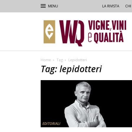
LA RIVISTA
CHI
VVQ
–
Vigne,
Vini
&
Qualità
Home
Tag
Lepidotteri
Tag: lepidotteri
EDITORIALI