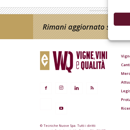
Rimani aggiornato sul mon
Vign
Cant
Merc
Attu
Legi
Prot
Rice
© Tecniche Nuove Spa. Tutti i diritti