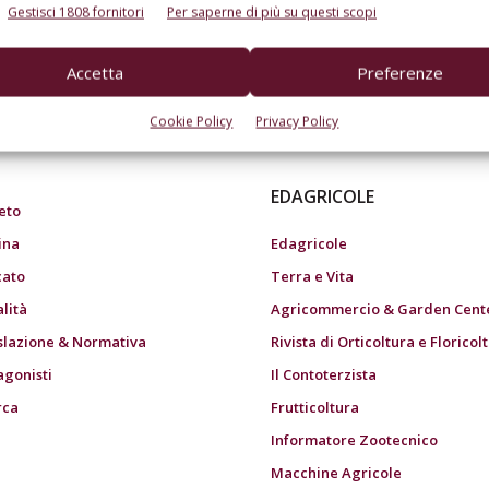
Gestisci 1808 fornitori
Per saperne di più su questi scopi
Accetta
Preferenze
do dell’agricoltura
Cookie Policy
Privacy Policy
EDAGRICOLE
eto
ina
Edagricole
ato
Terra e Vita
alità
Agricommercio & Garden Cent
slazione & Normativa
Rivista di Orticoltura e Floricol
agonisti
Il Contoterzista
rca
Frutticoltura
Informatore Zootecnico
Macchine Agricole