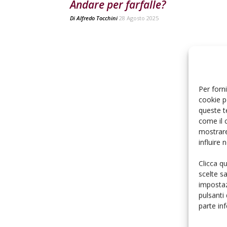
Andare per farfalle?
Di
Alfredo Tocchini
28 Agosto 2025
Per forni
cookie p
queste t
come il 
mostrare
influire
Clicca q
scelte s
impostaz
pulsanti
parte in