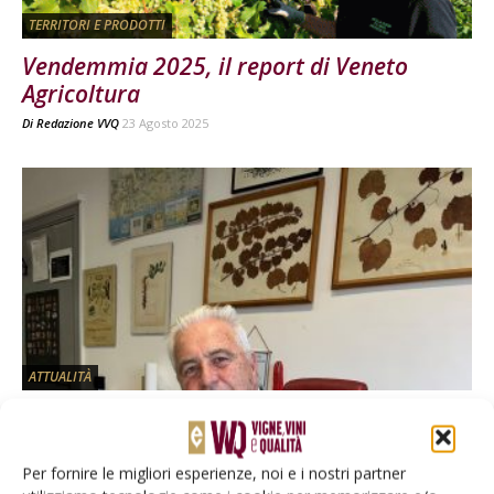
TERRITORI E PRODOTTI
Vendemmia 2025, il report di Veneto
Agricoltura
Di
Redazione VVQ
23 Agosto 2025
ATTUALITÀ
La vendemmia 2025 secondo l’Accademia
Italiana della Vite e del Vino
Per fornire le migliori esperienze, noi e i nostri partner
Di
Redazione VVQ
5 Agosto 2025