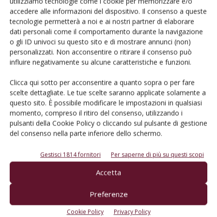
utilizziamo tecnologie come i cookie per memorizzare e/o
accedere alle informazioni del dispositivo. Il consenso a queste
tecnologie permetterà a noi e ai nostri partner di elaborare
dati personali come il comportamento durante la navigazione
o gli ID univoci su questo sito e di mostrare annunci (non)
personalizzati. Non acconsentire o ritirare il consenso può
influire negativamente su alcune caratteristiche e funzioni.
Clicca qui sotto per acconsentire a quanto sopra o per fare
scelte dettagliate. Le tue scelte saranno applicate solamente a
questo sito. È possibile modificare le impostazioni in qualsiasi
TERRITORI E PRODOTTI
momento, compreso il ritiro del consenso, utilizzando i
Al via la vendemmia 2025 in Sicilia
pulsanti della Cookie Policy o cliccando sul pulsante di gestione
del consenso nella parte inferiore dello schermo.
Di
Redazione VVQ
5 Agosto 2025
Gestisci 1814 fornitori
Per saperne di più su questi scopi
Accetta
Preferenze
Cookie Policy
Privacy Policy