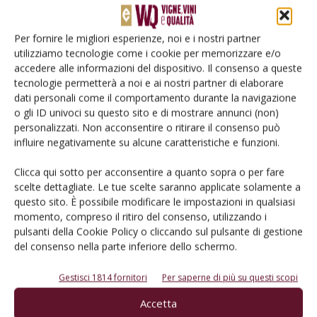
Di
Redazione
5 Settembre 2023
Per fornire le migliori esperienze, noi e i nostri partner
utilizziamo tecnologie come i cookie per memorizzare e/o
accedere alle informazioni del dispositivo. Il consenso a queste
tecnologie permetterà a noi e ai nostri partner di elaborare
dati personali come il comportamento durante la navigazione
o gli ID univoci su questo sito e di mostrare annunci (non)
personalizzati. Non acconsentire o ritirare il consenso può
influire negativamente su alcune caratteristiche e funzioni.
VIGNETO
Clicca qui sotto per acconsentire a quanto sopra o per fare
scelte dettagliate. Le tue scelte saranno applicate solamente a
Flavescenza dorata, nuove misure di lotta
questo sito. È possibile modificare le impostazioni in qualsiasi
obbligatoria
momento, compreso il ritiro del consenso, utilizzando i
Di
Gian Paolo Ponzi
5 Settembre 2023
pulsanti della Cookie Policy o cliccando sul pulsante di gestione
del consenso nella parte inferiore dello schermo.
Gestisci 1814 fornitori
Per saperne di più su questi scopi
Accetta