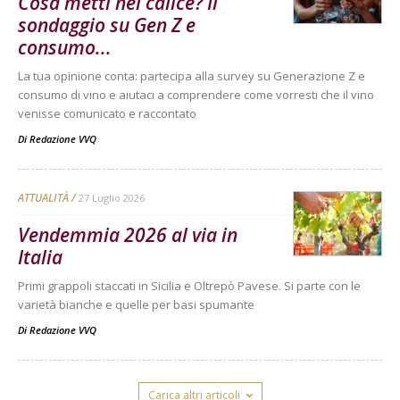
Cosa metti nel calice? Il
sondaggio su Gen Z e
consumo...
La tua opinione conta: partecipa alla survey su Generazione Z e
consumo di vino e aiutaci a comprendere come vorresti che il vino
venisse comunicato e raccontato
Di
Redazione VVQ
ATTUALITÀ
27 Luglio 2026
Vendemmia 2026 al via in
Italia
Primi grappoli staccati in Sicilia e Oltrepò Pavese. Si parte con le
varietà bianche e quelle per basi spumante
Di
Redazione VVQ
Carica altri articoli