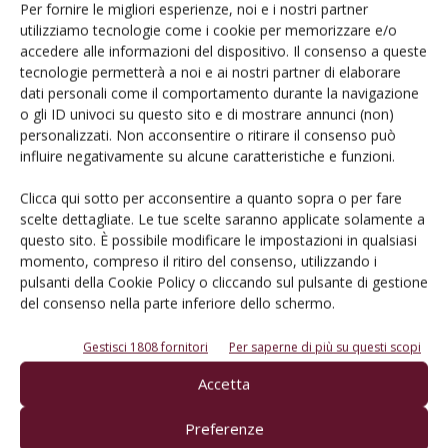
Per fornire le migliori esperienze, noi e i nostri partner
Scaphoideus titanus
utilizziamo tecnologie come i cookie per memorizzare e/o
accedere alle informazioni del dispositivo. Il consenso a queste
tecnologie permetterà a noi e ai nostri partner di elaborare
dati personali come il comportamento durante la navigazione
o gli ID univoci su questo sito e di mostrare annunci (non)
Facebook
Twitter
personalizzati. Non acconsentire o ritirare il consenso può
influire negativamente su alcune caratteristiche e funzioni.
Articoli correlati
Clicca qui sotto per acconsentire a quanto sopra o per fare
scelte dettagliate. Le tue scelte saranno applicate solamente a
questo sito. È possibile modificare le impostazioni in qualsiasi
Regione Veneto rafforza le azioni di
momento, compreso il ritiro del consenso, utilizzando i
prevenzione e contenimento della
pulsanti della Cookie Policy o cliccando sul pulsante di gestione
flavescenza dorata
del consenso nella parte inferiore dello schermo.
Il monitoraggio del territorio per una
Gestisci 1808 fornitori
Per saperne di più su questi scopi
difesa efficace del vigneto
Accetta
Preferenze
La protezione del vigneto dalla pre-