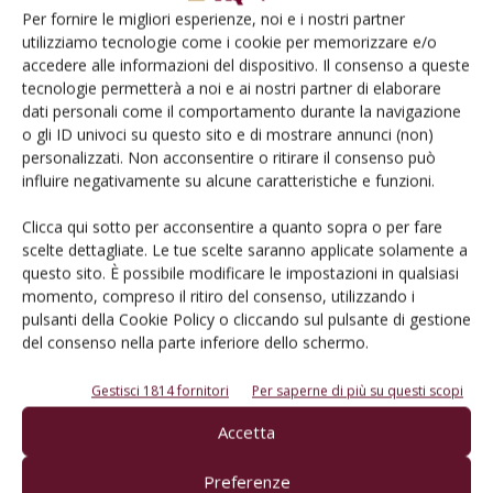
TAG
bassa gradazione
dealcolati
dealcolazione
Per fornire le migliori esperienze, noi e i nostri partner
Nomisma Wine Monitor
Valoritalia
utilizziamo tecnologie come i cookie per memorizzare e/o
accedere alle informazioni del dispositivo. Il consenso a queste
tecnologie permetterà a noi e ai nostri partner di elaborare
dati personali come il comportamento durante la navigazione
o gli ID univoci su questo sito e di mostrare annunci (non)
Facebook
Twitter
personalizzati. Non acconsentire o ritirare il consenso può
influire negativamente su alcune caratteristiche e funzioni.
Clicca qui sotto per acconsentire a quanto sopra o per fare
Articoli correlati
scelte dettagliate. Le tue scelte saranno applicate solamente a
questo sito. È possibile modificare le impostazioni in qualsiasi
Presentato a Roma l’Annual Report di
momento, compreso il ritiro del consenso, utilizzando i
Valoritalia
pulsanti della Cookie Policy o cliccando sul pulsante di gestione
del consenso nella parte inferiore dello schermo.
Gestisci 1814 fornitori
Per saperne di più su questi scopi
VasonGroup lancia il mini-dealcolatore
da laboratorio
Accetta
Preferenze