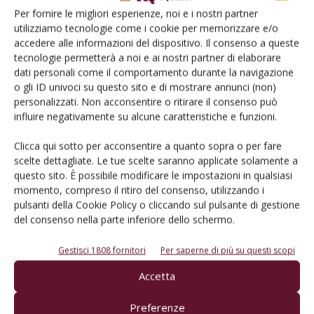
Per fornire le migliori esperienze, noi e i nostri partner
utilizziamo tecnologie come i cookie per memorizzare e/o
accedere alle informazioni del dispositivo. Il consenso a queste
tecnologie permetterà a noi e ai nostri partner di elaborare
dati personali come il comportamento durante la navigazione
o gli ID univoci su questo sito e di mostrare annunci (non)
MERCATO
personalizzati. Non acconsentire o ritirare il consenso può
influire negativamente su alcune caratteristiche e funzioni.
Focus e-commerce: chi acquista? E quali
vini?
Clicca qui sotto per acconsentire a quanto sopra o per fare
Di
Gilberto Santucci
7 Ottobre 2022
scelte dettagliate. Le tue scelte saranno applicate solamente a
questo sito. È possibile modificare le impostazioni in qualsiasi
momento, compreso il ritiro del consenso, utilizzando i
pulsanti della Cookie Policy o cliccando sul pulsante di gestione
del consenso nella parte inferiore dello schermo.
Gestisci 1808 fornitori
Per saperne di più su questi scopi
Accetta
Preferenze