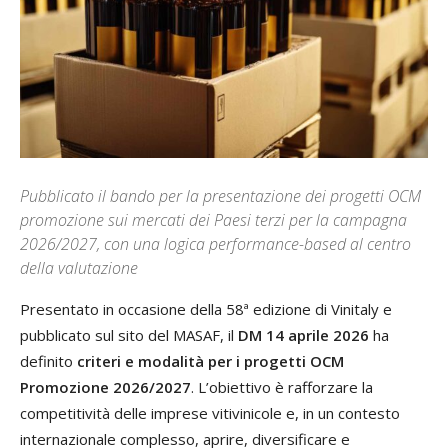
Pubblicato il bando per la presentazione dei progetti OCM
promozione sui mercati dei Paesi terzi per la campagna
2026/2027, con una logica performance-based al centro
della valutazione
Presentato in occasione della 58ª edizione di Vinitaly e
pubblicato sul sito del MASAF, il
DM 14 aprile 2026
ha
definito
criteri e modalità per i progetti OCM
Promozione 2026/2027
. L’obiettivo è rafforzare la
competitività delle imprese vitivinicole e, in un contesto
internazionale complesso, aprire, diversificare e