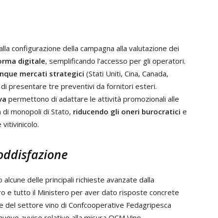
alla configurazione della campagna alla valutazione dei
orma digitale
, semplificando l’accesso per gli operatori.
cinque mercati strategici
(Stati Uniti, Cina, Canada,
di presentare tre preventivi da fornitori esteri.
va
permettono di adattare le attività promozionali alle
a di monopoli di Stato,
riducendo gli oneri burocratici
e
itivinicolo.
oddisfazione
 alcune delle principali richieste avanzate dalla
o e tutto il Ministero per aver dato risposte concrete
nte del settore vino di Confcooperative Fedagripesca
uovo avviso relativo alla misura OCM Vino –