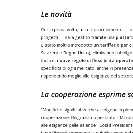
Le novità
Per la prima volta, tutto il procedimento — d
progetti — sarà gestito tramite una
piattaf
È stato inoltre introdotto
un tariffario per 
Svizzera e Regno Unito), eliminando l’obbligo 
Inoltre,
nuove regole di flessibilità operati
specificità di ogni mercato, anche in presenz
rispondendo meglio alle esigenze del settore v
La cooperazione esprime s
“Modifiche significative che accolgono in pieno
cooperazione. Ringraziamo pertanto il Ministr
alle esigenze delle aziende”. Così il Preside
Luca Rigotti
commenta la pubblicazione del n