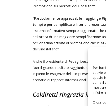
Promozione sui mercati dei Paesi terzi.
“Particolarmente apprezzabile – aggiunge Ri
tempi e per semplificare l’iter di presentaz
sistema informativo sempre aggiornato che co
nell’ottica di una maggiore semplificazione an
per ciascuna attività di promozione che le azi
del vino italiano”.
Anche il presidente di Fedagripesca Confcoo
“per il grande risultato raggiunto oggi con il
Per forni
cookie p
in pieno le esigenze delle imprese del settore
queste t
scenario di rapporti internazionali alquanto c
come il 
mostrare
influire
Coldiretti ringrazia il mini
Clicca q