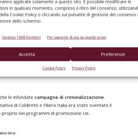
nta Coldiretti - che cade in un momento delicato per il
aranno applicate solamente a questo sito. È possibile modificare le
ioni in qualsiasi momento, compreso il ritiro del consenso, utilizzand
rra dei dazi, l’aumento dei costi di produzione e i
 della Cookie Policy o cliccando sul pulsante di gestione del consenso 
imento che rientra a pieno titolo nella Dieta
feriore dello schermo.
Gestisci 1808 fornitori
Per saperne di più su questi scopi
igida
e all’intera struttura del Masaf per l’impegno
osizione delle aziende uno strumento importante,
Accetta
Preferenze
e semplificazione
, come richiesto da Coldiretti. Se i
segno positivo, lo spettro dei dazi di Trump alimenta
Cookie Policy
Privacy Policy
oprio quello Usa è il primo mercato di riferimento in
nche le infondate
campagne di criminalizzazione
.
tiva di Coldiretti e Filiera Italia era stato sventato il
to proprio nei programmi di promozione Ue.
esi terzi