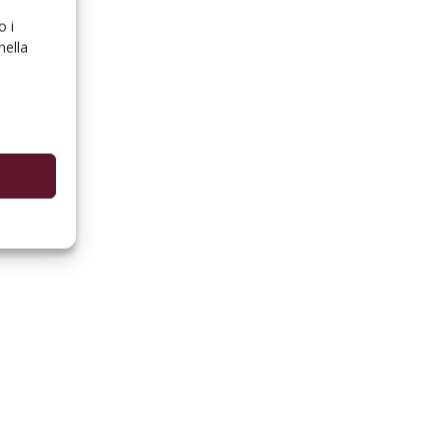
o i
nella