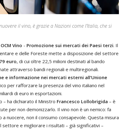
uovere il vino, è grazie a Nazioni come l’Italia, che si
a
OCM Vino
-
Promozione sui mercati dei Paesi terzi
. Il
limentare e delle Foreste mette a disposizione del settore
879 euro
, di cui oltre 22,5 milioni destinati al bando
te attraverso bandi regionali e multiregionali.
ne e informazione nei mercati esterni all’Unione
co per rafforzare la presenza del vino italiano nel
liardi di euro in esportazioni.
 – ha dichiarato il Ministro
Francesco Lollobrigida
– è
ttute per non demonizzarlo. Il vino non è un nemico: fa
buso a nuocere, non il consumo consapevole. Questa misura
tore e migliorare i risultati – già significativi –