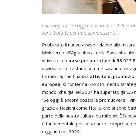
Lollobrigida: "Se oggi è ancora possibile prom
sono battute per non demonizzarlo"
Pubblicato il nuovo avviso relativo alla misur
Ministero dell’Agricoltura, della Sovranità a
vitivinicolo
risorse per un totale di 98.027.
nazionale. Le restanti somme saranno assegna
La misura, che finanzia
attività di promozio
europea
, si conferma uno strumento strategi
mondo, che già nel 2024 ha superato gli 8,5 mi
"Se oggi è ancora possibile promuovere il vino
grazie a Nazioni come l’Italia, che si sono ba
parte della nostra cultura da millenni. È l’a
è fondamentale per sostenere le imprese del set
raggiunti nel 2024".