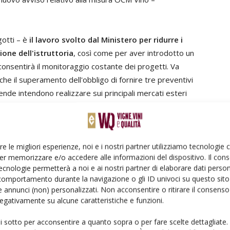
gotti – è
il lavoro svolto dal Ministero per ridurre i
ione dell'istruttoria
, così come per aver introdotto un
nsentirà il monitoraggio costante dei progetti. Va
che il superamento dell'obbligo di fornire tre preventivi
ende intendono realizzare sui principali mercati esteri
perative
Raffaele Drei
ringrazia il ministro Lollobrigida
 nuovo bando: il Ministero ha dato prova di aver recepito
re le migliori esperienze, noi e i nostri partner utilizziamo tecnologie
er memorizzare e/o accedere alle informazioni del dispositivo. Il con
, chiamate a difendere la loro competitività in uno
ecnologie permetterà a noi e ai nostri partner di elaborare dati person
omplicato”.
comportamento durante la navigazione o gli ID univoci su questo sito 
 annunci (non) personalizzati. Non acconsentire o ritirare il consens
 negativamente su alcune caratteristiche e funzioni.
stro Lollobrigida
ui sotto per acconsentire a quanto sopra o per fare scelte dettagliate.