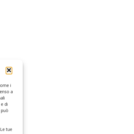
 come i
senso a
ali
e di
o può
 Le tue