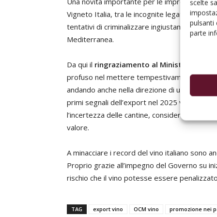
Una novità importante per le imprese - comme
scelte s
impostaz
Vigneto Italia, tra le incognite legate alla gue
pulsanti
tentativi di criminalizzare ingiustamente un al
parte in
Mediterranea.
Da qui il
ringraziamento al Ministro Lollobr
profuso nel mettere tempestivamente a disp
andando anche nella direzione di una
maggior
primi segnali dell’export nel 2025 vedono il 
l’incertezza delle cantine, considerato che pr
valore.
A minacciare i record del vino italiano sono a
Proprio grazie all’impegno del Governo su inizia
rischio che il vino potesse essere penalizza
TAG
export vino
OCM vino
promozione nei pa