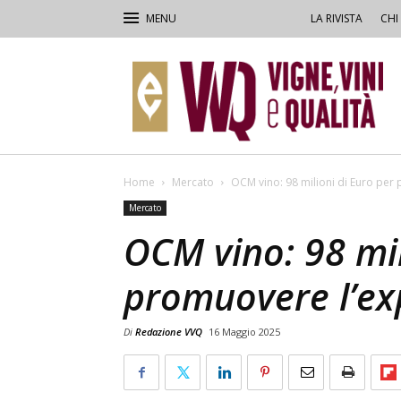
LA RIVISTA
CHI
VVQ
–
Vigne,
Vini
&
Qualità
Home
Mercato
OCM vino: 98 milioni di Euro per
Mercato
OCM vino: 98 mil
promuovere l’ex
Di
Redazione VVQ
16 Maggio 2025