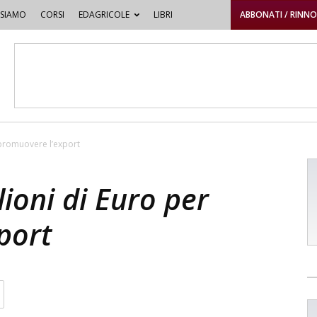
 SIAMO
CORSI
EDAGRICOLE
LIBRI
ABBONATI / RINN
 promuovere l’export
ioni di Euro per
port