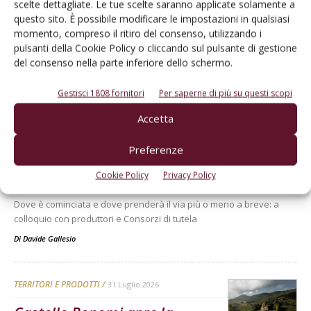
scelte dettagliate. Le tue scelte saranno applicate solamente a
questo sito. È possibile modificare le impostazioni in qualsiasi
momento, compreso il ritiro del consenso, utilizzando i
pulsanti della Cookie Policy o cliccando sul pulsante di gestione
del consenso nella parte inferiore dello schermo.
Gestisci 1808 fornitori
Per saperne di più su questi scopi
Dalla stessa categoria
Accetta
ATTUALITÀ
8 Agosto 2026
Preferenze
La vendemmia 2026 nel Basso
Cookie Policy
Privacy Policy
Piemonte
Dove è cominciata e dove prenderà il via più o meno a breve: a
colloquio con produttori e Consorzi di tutela
Di
Davide Gallesio
TERRITORI E PRODOTTI
31 Luglio 2026