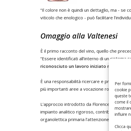
“Il colore non è quindi un dettaglio, ma - se 
viticolo che enologico - può facilitare l’individ
Omaggio alla Valtenesi
È il primo racconto del vino, quello che prece
“Essere identificati all’interno di un sistema s
riconosciuto un lavoro iniziato nel 1928
, f
È una responsabilità ricercare e proteggere l’
Per forni
più importanti aree a vocazione rosé nel mon
cookie p
queste t
come il 
L’approccio introdotto da Florence de La Rivi
mostrare
impianto analitico rigoroso, contribuisce a ride
influire
organolettica primaria l’attenzione su una dim
Clicca q