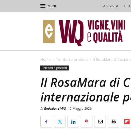
LA RIVISTA
CHI
VVQ
–
Vigne,
Vini
&
Qualità
Home
Territori e prodotti
Il RosaMara di Costarip
Territori e prodotti
Il RosaMara di C
internazionale pe
Di
Redazione VVQ
10 Maggio 2026