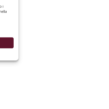
o i
nella