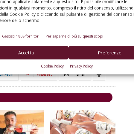
aranno applicate solamente a questo sito. È possibile modificare le
ge con chiarezza: non solo
interprete di uno stile
, ma
ioni in qualsiasi momento, compreso il ritiro del consenso, utilizzand
o una visione del rosé che unisce eleganza, misura
 della Cookie Policy o cliccando sul pulsante di gestione del consenso 
feriore dello schermo.
Gestisci 1808 fornitori
Per saperne di più su questi scopi
Accetta
Preferenze
Cookie Policy
Privacy Policy
Linkedin
Pinterest
Email