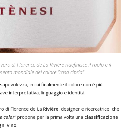
lavoro di Florence de La Rivière ridefinisce il ruolo e il
rimento mondiale del colore “rosa cipria”
apevolezza, in cui finalmente il colore non è più
ve interpretativa, linguaggio e identità.
oro di Florence de La
Rivière
, designer e ricercatrice, che
e color
”
propone per la prima volta una
classificazione
gni vino
.