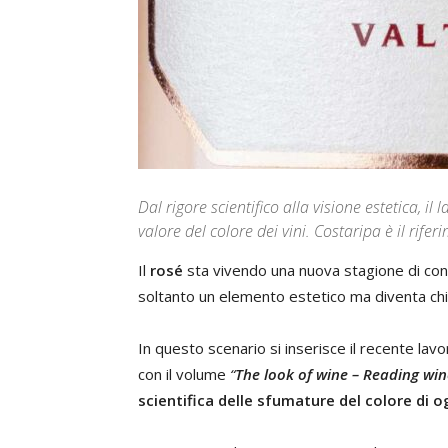
Dal rigore scientifico alla visione estetica, il 
valore del colore dei vini. Costaripa è il rife
Il
rosé
sta vivendo una nuova stagione di cons
soltanto un elemento estetico ma diventa chia
In questo scenario si inserisce il recente lav
con il volume
“
The look of wine – Reading win
scientifica delle sfumature del colore di o