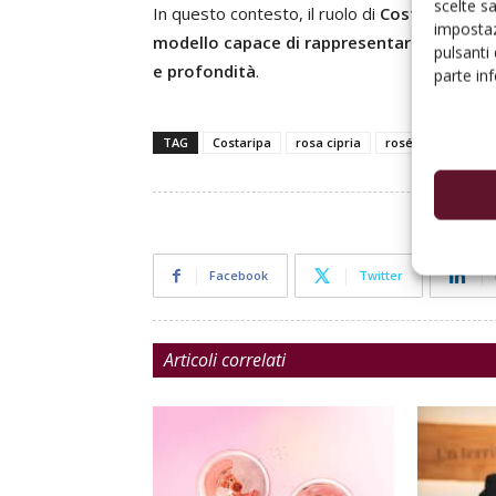
scelte s
In questo contesto, il ruolo di
Costaripa
emer
impostaz
modello capace di rappresentare nel mond
pulsanti
e profondità
.
parte in
TAG
Costaripa
rosa cipria
rosé
Facebook
Twitter
Articoli correlati