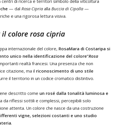
entri di ricerca e territori simbolo della viticoltura
iche
— dal
Rosa Cipria
alla
Buccia di Cipolla
—
iche e una rigorosa lettura visiva.
il colore rosa cipria
appa internazionale del colore,
RosaMara di Costaripa si
nto unico nella identificazione del colore“
Rosa
importanti realtà francesi. Una presenza che non
e citazione, ma il
riconoscimento di uno stile
urre il territorio in un codice cromatico distintivo.
viene descritto come
un rosé dalla tonalità luminosa e
a da riflessi sottili e complessi, percepibili solo
ione attenta. Un colore che nasce da una costruzione
ifferenti vigne, selezioni costanti e uno studio
ateria
.