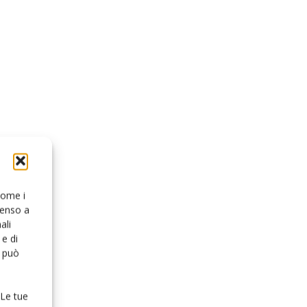
 come i
senso a
ali
e di
o può
 Le tue