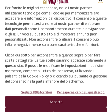
Per fornire le migliori esperienze, noi e i nostri partner
utilizziamo tecnologie come i cookie per memorizzare e/o
accedere alle informazioni del dispositivo. Il consenso a queste
tecnologie permetterà a noi e ai nostri partner di elaborare
dati personali come il comportamento durante la navigazione
o gli ID univoci su questo sito e di mostrare annunci (non)
personalizzati. Non acconsentire o ritirare il consenso può
influire negativamente su alcune caratteristiche e funzioni.
ATTUALITÀ
Misura promozione confermata fino al
Clicca qui sotto per acconsentire a quanto sopra o per fare
scelte dettagliate. Le tue scelte saranno applicate solamente a
2027
questo sito. È possibile modificare le impostazioni in qualsiasi
Di
Lorenzo Tosi
19 Ottobre 2021
momento, compreso il ritiro del consenso, utilizzando i
pulsanti della Cookie Policy o cliccando sul pulsante di gestione
del consenso nella parte inferiore dello schermo.
Gestisci 1808 fornitori
Per saperne di più su questi scopi
Accetta