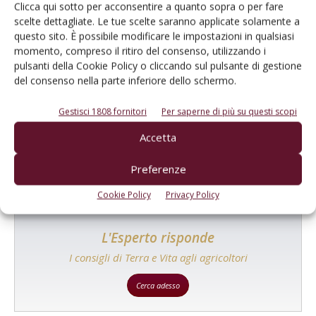
Clicca qui sotto per acconsentire a quanto sopra o per fare
scelte dettagliate. Le tue scelte saranno applicate solamente a
questo sito. È possibile modificare le impostazioni in qualsiasi
momento, compreso il ritiro del consenso, utilizzando i
pulsanti della Cookie Policy o cliccando sul pulsante di gestione
del consenso nella parte inferiore dello schermo.
Catalogo Aziende e Prodotti
Un modo semplice per cercare un'azienda o un
Gestisci 1808 fornitori
Per saperne di più su questi scopi
prodotto!
Accetta
Cerca adesso
Preferenze
Cookie Policy
Privacy Policy
L'Esperto risponde
I consigli di Terra e Vita agli agricoltori
Cerca adesso