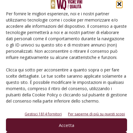
Per fornire le migliori esperienze, noi e i nostri partner
utilizziamo tecnologie come i cookie per memorizzare e/o
accedere alle informazioni del dispositivo. Il consenso a queste
tecnologie permetterà a noi e ai nostri partner di elaborare
dati personali come il comportamento durante la navigazione
o gli ID univoci su questo sito e di mostrare annunci (non)
personalizzati. Non acconsentire o ritirare il consenso può
influire negativamente su alcune caratteristiche e funzioni.
ATTUALITÀ
Clicca qui sotto per acconsentire a quanto sopra o per fare
Il termine balsamico è solo per l’aceto Dop
scelte dettagliate. Le tue scelte saranno applicate solamente a
e Igp
questo sito. È possibile modificare le impostazioni in qualsiasi
momento, compreso il ritiro del consenso, utilizzando i
Di
Giuseppe Fugaro
6 Luglio 2019
pulsanti della Cookie Policy o cliccando sul pulsante di gestione
del consenso nella parte inferiore dello schermo.
Gestisci 1814 fornitori
Per saperne di più su questi scopi
Accetta