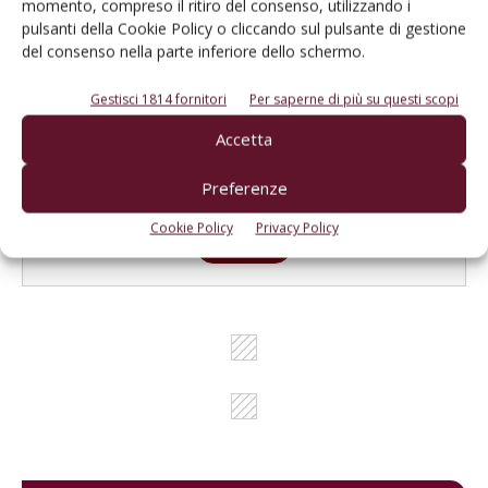
prodotto!
momento, compreso il ritiro del consenso, utilizzando i
pulsanti della Cookie Policy o cliccando sul pulsante di gestione
Cerca adesso
del consenso nella parte inferiore dello schermo.
Gestisci 1814 fornitori
Per saperne di più su questi scopi
Accetta
L'Esperto risponde
Preferenze
I consigli di Terra e Vita agli agricoltori
Cookie Policy
Privacy Policy
Cerca adesso