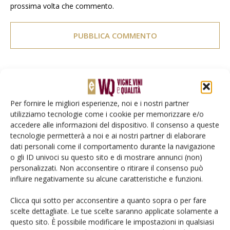
prossima volta che commento.
E-magazine
Per fornire le migliori esperienze, noi e i nostri partner
Tecniche, prodotti e servizi dalle aziende
utilizziamo tecnologie come i cookie per memorizzare e/o
accedere alle informazioni del dispositivo. Il consenso a queste
tecnologie permetterà a noi e ai nostri partner di elaborare
dati personali come il comportamento durante la navigazione
o gli ID univoci su questo sito e di mostrare annunci (non)
personalizzati. Non acconsentire o ritirare il consenso può
influire negativamente su alcune caratteristiche e funzioni.
Clicca qui sotto per acconsentire a quanto sopra o per fare
Catalogo Aziende e Prodotti
scelte dettagliate. Le tue scelte saranno applicate solamente a
Un modo semplice per cercare un'azienda o un
questo sito. È possibile modificare le impostazioni in qualsiasi