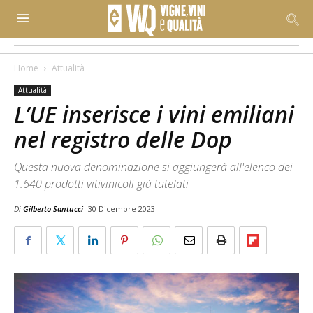
Home
Attualità
Attualità
L’UE inserisce i vini emiliani
nel registro delle Dop
Questa nuova denominazione si aggiungerà all'elenco dei
1.640 prodotti vitivinicoli già tutelati
Di
Gilberto Santucci
30 Dicembre 2023