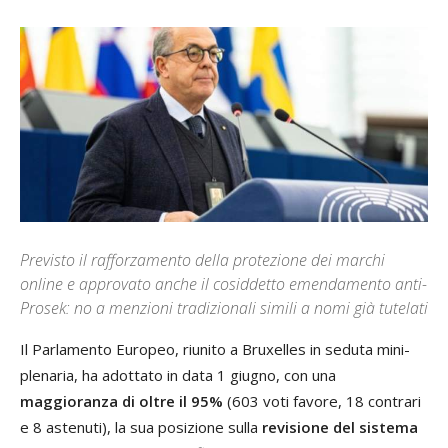
Previsto il rafforzamento della protezione dei marchi
online e approvato anche il cosiddetto emendamento anti-
Prosek: no a menzioni tradizionali simili a nomi già tutelati
Il Parlamento Europeo, riunito a Bruxelles in seduta mini-
plenaria, ha adottato in data 1 giugno, con una
maggioranza di oltre il 95%
(603 voti favore, 18 contrari
e 8 astenuti), la sua posizione sulla
revisione del sistema