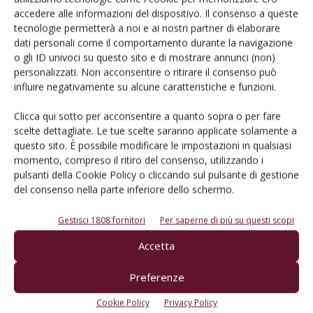
Al via ora la fase del trilogo
accedere alle informazioni del dispositivo. Il consenso a queste
tecnologie permetterà a noi e ai nostri partner di elaborare
dati personali come il comportamento durante la navigazione
Or, a puo avere inizio la fase del trilogo per la
dialettica
o gli ID univoci su questo sito e di mostrare annunci (non)
istituzionale tra il Parlamento Ue, la Commissione e il
personalizzati. Non acconsentire o ritirare il consenso può
Consiglio Ue,
che a maggio ha approvato la propria
influire negativamente su alcune caratteristiche e funzioni.
posizione sulla riforma confermando a larga maggioranza
Clicca qui sotto per acconsentire a quanto sopra o per fare
la proposta negoziale della Svezia
, che detiene
scelte dettagliate. Le tue scelte saranno applicate solamente a
attualmente il semestre di presidenza.
questo sito. È possibile modificare le impostazioni in qualsiasi
momento, compreso il ritiro del consenso, utilizzando i
pulsanti della Cookie Policy o cliccando sul pulsante di gestione
del consenso nella parte inferiore dello schermo.
Gestisci 1808 fornitori
Per saperne di più su questi scopi
Accetta
TAG
Dop
IG
Igp
Paolo De Castro
Parlamento Europeo
Prosecco
Prosek
Preferenze
Cookie Policy
Privacy Policy