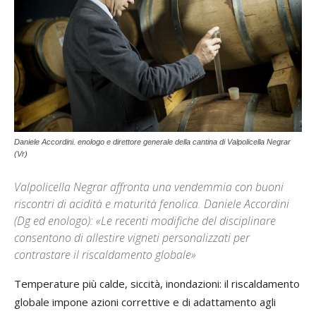
Daniele Accordini. enologo e direttore generale della cantina di Valpolicella Negrar
(Vr)
Valpolicella Negrar affronta una vendemmia con buoni
riscontri di acidità e maturità fenolica. Daniele Accordini
(Dg ed enologo): «Le recenti modifiche del disciplinare
consentono di allestire vigneti personalizzati per
contrastare il riscaldamento globale»
Temperature più calde, siccità, inondazioni: il riscaldamento
globale impone azioni correttive e di adattamento agli