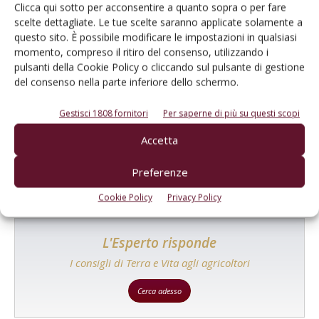
Clicca qui sotto per acconsentire a quanto sopra o per fare
scelte dettagliate. Le tue scelte saranno applicate solamente a
questo sito. È possibile modificare le impostazioni in qualsiasi
momento, compreso il ritiro del consenso, utilizzando i
pulsanti della Cookie Policy o cliccando sul pulsante di gestione
del consenso nella parte inferiore dello schermo.
Catalogo Aziende e Prodotti
Un modo semplice per cercare un'azienda o un
Gestisci 1808 fornitori
Per saperne di più su questi scopi
prodotto!
Accetta
Cerca adesso
Preferenze
Cookie Policy
Privacy Policy
L'Esperto risponde
I consigli di Terra e Vita agli agricoltori
Cerca adesso