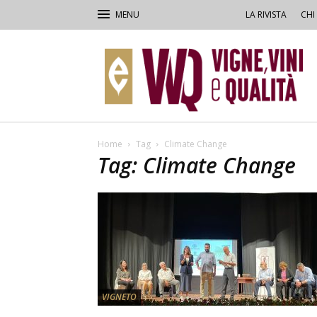
LA RIVISTA
CHI
VVQ
–
Vigne,
Vini
&
Qualità
Home
Tag
Climate Change
Tag: Climate Change
VIGNETO