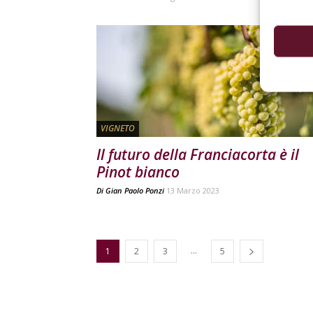
VIGNETO
Il futuro della Franciacorta è il
Pinot bianco
Di
Gian Paolo Ponzi
13 Marzo 2023
...
1
2
3
5