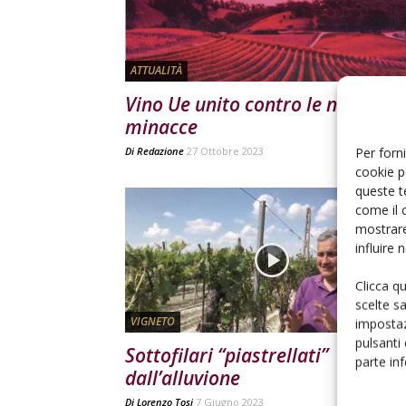
ATTUALITÀ
Vino Ue unito contro le nuove
minacce
Per forni
Di
Redazione
27 Ottobre 2023
cookie p
queste t
come il 
mostrare
influire
Clicca q
scelte s
VIGNETO
impostaz
pulsanti
Sottofilari “piastrellati”
parte in
dall’alluvione
Di
Lorenzo Tosi
7 Giugno 2023