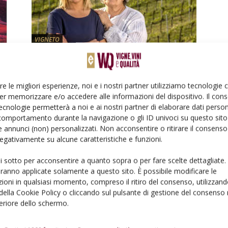
VIGNETO
La tutela dell’impronta della terra
di mezzo
re le migliori esperienze, noi e i nostri partner utilizziamo tecnologie
Di
Lorenzo Tosi
27 Settembre 2023
er memorizzare e/o accedere alle informazioni del dispositivo. Il con
ecnologie permetterà a noi e ai nostri partner di elaborare dati person
comportamento durante la navigazione o gli ID univoci su questo sito 
 annunci (non) personalizzati. Non acconsentire o ritirare il consens
 negativamente su alcune caratteristiche e funzioni.
ui sotto per acconsentire a quanto sopra o per fare scelte dettagliate.
aranno applicate solamente a questo sito. È possibile modificare le
VIGNETO
ioni in qualsiasi momento, compreso il ritiro del consenso, utilizzand
 della Cookie Policy o cliccando sul pulsante di gestione del consenso 
Osmoprotettori e potassio contro
feriore dello schermo.
il gelo killer
Di
Lorenzo Tosi
e
Silverio Pachioli
7 Aprile 2023