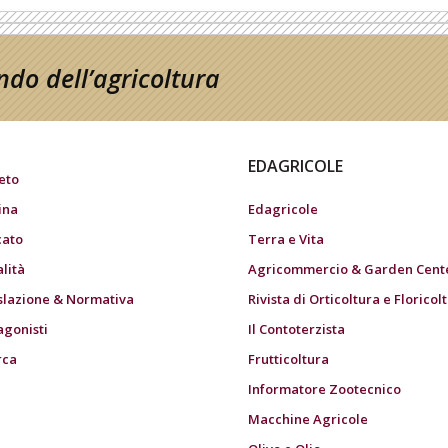
do dell’agricoltura
EDAGRICOLE
eto
ina
Edagricole
ato
Terra e Vita
alità
Agricommercio & Garden Cent
slazione & Normativa
Rivista di Orticoltura e Floricol
agonisti
Il Contoterzista
rca
Frutticoltura
Informatore Zootecnico
Macchine Agricole