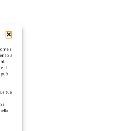
 come i
senso a
ali
e di
o può
 Le tue
o i
nella