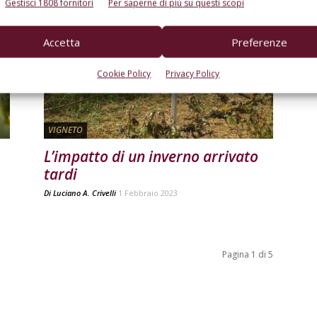
Gestisci 1808 fornitori
Per saperne di più su questi scopi
Accetta
Preferenze
Cookie Policy
Privacy Policy
VIGNETO
L’impatto di un inverno arrivato
tardi
Di
Luciano A. Crivelli
1 Febbraio 2023
Pagina 1 di 5