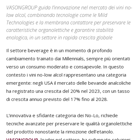
VASONGROUP guida l’innovazione nel mercato dei vini no-
low alcol, combinando tecnologie come le Mild
Technologies e la membrana contattore per preservare le
caratteristiche organolettiche e garantire stabilità
enologica, in un settore in rapida crescita globale
Il settore beverage è in un momento di profondo
cambiamento trainato dai Millennials, sempre più orientati
verso un consumo moderato e consapevole. In questo
contesto i vini no-low alcol rappresentano una categoria
emergente: negli USA il mercato delle bevande analcoliche
ha registrato una crescita del 20% nel 2023, con un tasso
di crescita annuo previsto del 17% fino al 2028.
L’innovativa e sfidante categoria dei No-Lo, richiede
tecniche avanzate per preservare le qualità organolettiche
del prodotto nonostante la rimozione dell’etanolo.
VASON
GROUP
, leader nel settore, ha sviluppato soluzioni