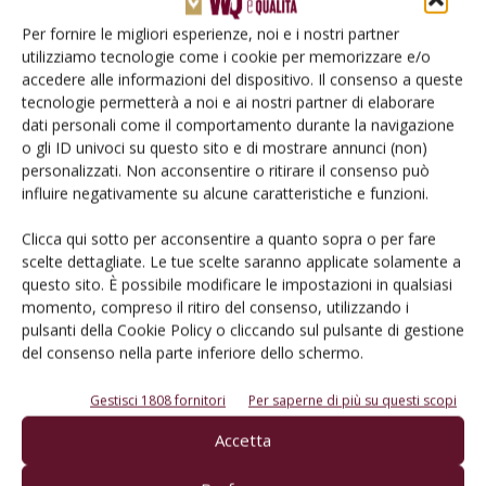
Per fornire le migliori esperienze, noi e i nostri partner
utilizziamo tecnologie come i cookie per memorizzare e/o
accedere alle informazioni del dispositivo. Il consenso a queste
tecnologie permetterà a noi e ai nostri partner di elaborare
E-magazine
dati personali come il comportamento durante la navigazione
Tecniche, prodotti e servizi dalle aziende
o gli ID univoci su questo sito e di mostrare annunci (non)
personalizzati. Non acconsentire o ritirare il consenso può
influire negativamente su alcune caratteristiche e funzioni.
Clicca qui sotto per acconsentire a quanto sopra o per fare
scelte dettagliate. Le tue scelte saranno applicate solamente a
questo sito. È possibile modificare le impostazioni in qualsiasi
momento, compreso il ritiro del consenso, utilizzando i
pulsanti della Cookie Policy o cliccando sul pulsante di gestione
Catalogo Aziende e Prodotti
del consenso nella parte inferiore dello schermo.
Un modo semplice per cercare un'azienda o un
Gestisci 1808 fornitori
Per saperne di più su questi scopi
prodotto!
Accetta
Cerca adesso