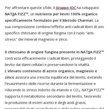
Per affrontare queste sfide, il
Gruppo IOC
ha sviluppato
NATJJA FIZZ™
, un
nutriente per lieviti 100% organico
specificamente formulato per il Metodo Charmat
. La
sua composizione combina l'effetto anti-radicali liberi di uno
specifico chitosano di origine fungina con il ruolo "anti-
stress" dei minerali magnesio e zinco.
Il
chitosano di origine fungina presente in NATJJA FIZZ™
contrasta efficacemente i radicali liberi, proteggendo il
lievito dai danni cellulari e preservandone la vitalità.
L'elevato contenuto di azoto organico, magnesio e
zinco
assicura una crescita equilibrata del lievito, evitando
l'esaurimento delle risorse durante la fermentazione e
riducendo lo stress indotto da etanolo e CO
. NATJJA FIZZ™
2
supporta il metabolismo secondario del lievito, favorendo
la produzione di esteri acetici e degli acidi grassi,
responsabili degli aromi fruttati e della pulizia aromatica del