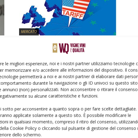
MERCATO
Dazi: appello della Us Wine Trade
Alliance a produttori e
associazioni...
re le migliori esperienze, noi e i nostri partner utilizziamo tecnologie
Di
Redazione VVQ
12 Luglio 2025
er memorizzare e/o accedere alle informazioni del dispositivo. Il con
ecnologie permetterà a noi e ai nostri partner di elaborare dati person
comportamento durante la navigazione o gli ID univoci su questo sito 
 annunci (non) personalizzati. Non acconsentire o ritirare il consens
 negativamente su alcune caratteristiche e funzioni.
ui sotto per acconsentire a quanto sopra o per fare scelte dettagliate.
aranno applicate solamente a questo sito. È possibile modificare le
ioni in qualsiasi momento, compreso il ritiro del consenso, utilizzand
ATTUALITÀ
 della Cookie Policy o cliccando sul pulsante di gestione del consenso 
feriore dello schermo.
,
Vigneto Italia: i punti caldi