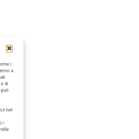
 come i
senso a
ali
e di
o può
 Le tue
o i
nella