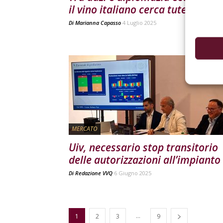
il vino italiano cerca tutele
Di
Marianna Capasso
4 Luglio 2025
MERCATO
Uiv, necessario stop transitorio
delle autorizzazioni all’impianto
Di
Redazione VVQ
6 Giugno 2025
...
1
2
3
9