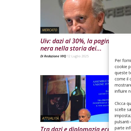
MERCATO
Uiv: dazi al 30%, la pagina più
nera nella storia dei...
Di
Redazione VVQ
12 Luglio 2025
Per forni
cookie p
queste t
come il 
mostrare
influire
Clicca q
scelte s
impostaz
ATTUALITÀ
pulsanti
parte in
Tra dazi e diplomazia economica