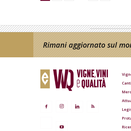
Rimani aggiornato sul mon
Vign
Cant
Merc
Attu
Legi
Prot
Rice