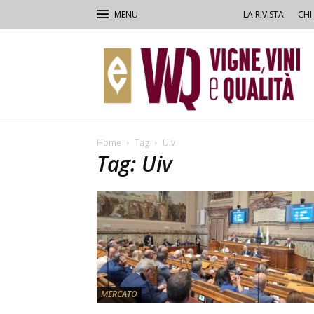
LA RIVISTA
CHI
VVQ
–
Vigne,
Vini
&
Qualità
Home
Tag
Uiv
Tag: Uiv
MERCATO