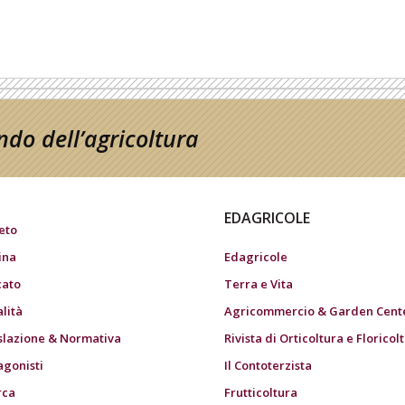
do dell’agricoltura
EDAGRICOLE
eto
ina
Edagricole
ato
Terra e Vita
alità
Agricommercio & Garden Cent
slazione & Normativa
Rivista di Orticoltura e Floricol
agonisti
Il Contoterzista
rca
Frutticoltura