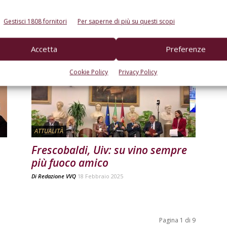
emergono durante l’Assemblea
Uiv
Gestisci 1808 fornitori
Per saperne di più su questi scopi
Di
Redazione VVQ
3 Luglio 2025
Accetta
Preferenze
Cookie Policy
Privacy Policy
ATTUALITÀ
Frescobaldi, Uiv: su vino sempre
più fuoco amico
Di
Redazione VVQ
18 Febbraio 2025
Pagina 1 di 9