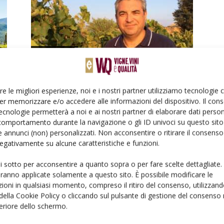
PROTAGONISTI
La voglia di sperimentare salva i
vini di qualità dal climate...
re le migliori esperienze, noi e i nostri partner utilizziamo tecnologie
Di
Lorenzo Tosi
27 Aprile 2023
er memorizzare e/o accedere alle informazioni del dispositivo. Il con
ecnologie permetterà a noi e ai nostri partner di elaborare dati person
comportamento durante la navigazione o gli ID univoci su questo sito 
 annunci (non) personalizzati. Non acconsentire o ritirare il consens
 negativamente su alcune caratteristiche e funzioni.
ui sotto per acconsentire a quanto sopra o per fare scelte dettagliate.
aranno applicate solamente a questo sito. È possibile modificare le
ioni in qualsiasi momento, compreso il ritiro del consenso, utilizzand
ATTUALITÀ
 della Cookie Policy o cliccando sul pulsante di gestione del consenso 
feriore dello schermo.
Nabucco e Callas, vini lirici fermi
in terra di Parma