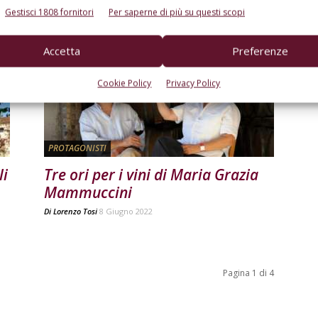
Gestisci 1808 fornitori
Per saperne di più su questi scopi
Di
Gilberto Santucci
13 Novembre 2022
Accetta
Preferenze
Cookie Policy
Privacy Policy
PROTAGONISTI
li
Tre ori per i vini di Maria Grazia
Mammuccini
Di
Lorenzo Tosi
8 Giugno 2022
Pagina 1 di 4