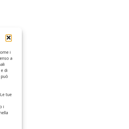
 come i
senso a
ali
e di
o può
 Le tue
o i
nella