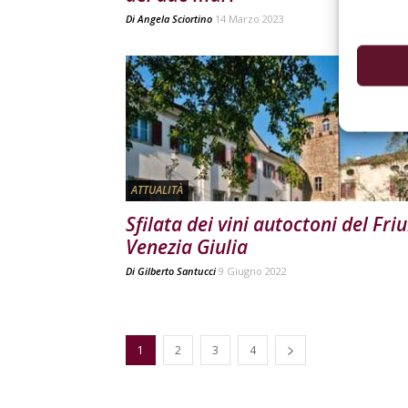
Di
Angela Sciortino
14 Marzo 2023
ATTUALITÀ
Sfilata dei vini autoctoni del Friu
Venezia Giulia
Di
Gilberto Santucci
9 Giugno 2022
1
2
3
4