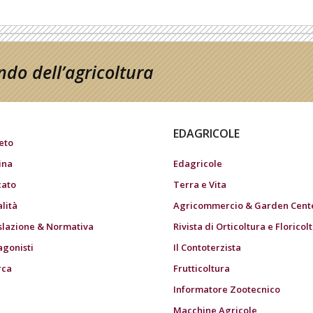
do dell’agricoltura
EDAGRICOLE
eto
ina
Edagricole
ato
Terra e Vita
alità
Agricommercio & Garden Cent
slazione & Normativa
Rivista di Orticoltura e Floricol
agonisti
Il Contoterzista
rca
Frutticoltura
Informatore Zootecnico
Macchine Agricole