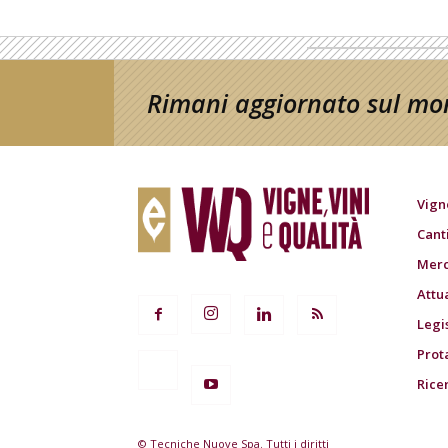
Rimani aggiornato sul mon
Vign
Cant
Merc
Attu
Legi
Prot
Rice
© Tecniche Nuove Spa. Tutti i diritti