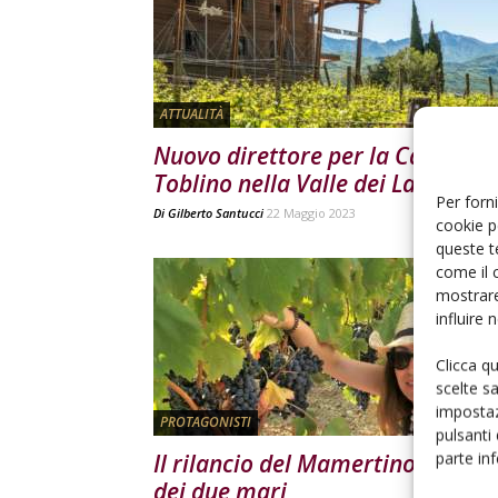
ATTUALITÀ
Nuovo direttore per la Cantina
Toblino nella Valle dei Laghi
Per forni
Di
Gilberto Santucci
22 Maggio 2023
cookie p
queste t
come il 
mostrare
influire
Clicca q
scelte s
impostaz
PROTAGONISTI
pulsanti
parte in
Il rilancio del Mamertino, il vino
dei due mari