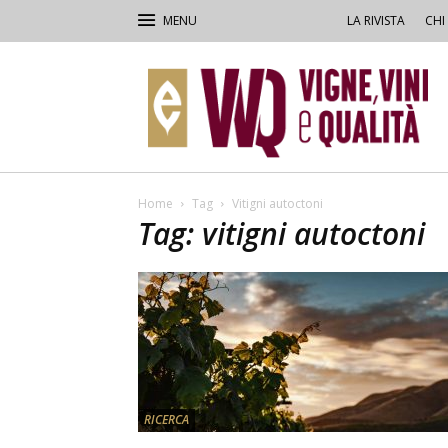
LA RIVISTA
CHI
VVQ
–
Vigne,
Vini
&
Qualità
Home
Tag
Vitigni autoctoni
Tag: vitigni autoctoni
RICERCA