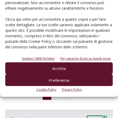
personalizzati. Non acconsentire o ritirare il consenso può
PROTAGONISTI
5 Maggio 2022
influire negativamente su alcune caratteristiche e funzioni.
SOStain, l’approccio più
Clicca qui sotto per acconsentire a quanto sopra o per fare
sostenibile di tutti
scelte dettagliate. Le tue scelte saranno applicate solamente a
questo sito. È possibile modificare le impostazioni in qualsiasi
Lo sostiene nel corso del simposio “Interazioni sostenibili” di
momento, compreso il ritiro del consenso, utilizzando i
Palermo Alberto Tasca. «Non basta il bio o l’integrato, serve anche
pulsanti della Cookie Policy o cliccando sul pulsante di gestione
attenzione al benessere dei lavoratori e alla salute dei
del consenso nella parte inferiore dello schermo.
consumatori». E riguardo allo standard unico di sostenibilità
certificata adottato dal Governo: «Ne facciamo parte, ma andiamo
Gestisci 1808 fornitori
Per saperne di più su questi scopi
oltre con il divieto al diserbo chimico concesso invece da questo
nuovo standard»
Accetta
Di
Angela Sciortino
Preferenze
Cookie Policy
Privacy Policy
1
2