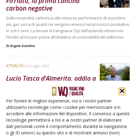
Firriato, la prima cantina
carbon negative
Dalla neutralità carbonica alle virtuose performance di assorbire
più gas serra di quanti ne vengono emessi nel processo produttivo
in soli 5 anni. La tenuta di Favignana (Tp) dell’azienda vitivinicola
Firriato arriva per prima all’obiettivo di sostenibilità del millennio.
Di
Angela Sciortino
ATTUALITÀ
26 Luglio 2022
Lucio Tasca d’Almerita, addio a
un animo nobile e
rivoluzionario
Per fornire le migliori esperienze, noi e i nostri partner
Con lui se ne va il padre nobile del salto di qualità dell’enologia
utilizziamo tecnologie come i cookie per memorizzare e/o
siciliana che sotto la sua guida ha trovato l’orgoglio e l’opportunità
accedere alle informazioni del dispositivo. Il consenso a queste
di presentarsi unita nel confronto con i mercati internazionali
tecnologie permetterà a noi e ai nostri partner di elaborare
Di
Angela Sciortino
dati personali come il comportamento durante la navigazione
o gli ID univoci su questo sito e di mostrare annunci (non)