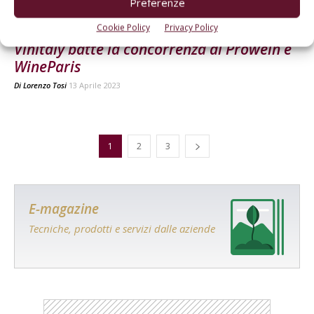
Preferenze
MERCATO
Cookie Policy
Privacy Policy
Vinitaly batte la concorrenza di Prowein e
WineParis
Di
Lorenzo Tosi
13 Aprile 2023
1
2
3
E-magazine
Tecniche, prodotti e servizi dalle aziende