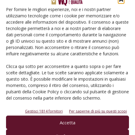
Per fornire le migliori esperienze, noi e i nostri partner
utilizziamo tecnologie come i cookie per memorizzare e/o
accedere alle informazioni del dispositivo. Il consenso a queste
tecnologie permetterà a noi e ai nostri partner di elaborare
dati personali come il comportamento durante la navigazione
o gli ID univoci su questo sito e di mostrare annunci (non)
personalizzati. Non acconsentire o ritirare il consenso può
influire negativamente su alcune caratteristiche e funzioni.
MERCATO
Tirano il freno anche i mercati top
Clicca qui sotto per acconsentire a quanto sopra o per fare
scelte dettagliate. Le tue scelte saranno applicate solamente a
Di
Gian Paolo Ponzi
9 Maggio 2023
questo sito. È possibile modificare le impostazioni in qualsiasi
momento, compreso il ritiro del consenso, utilizzando i
pulsanti della Cookie Policy o cliccando sul pulsante di gestione
del consenso nella parte inferiore dello schermo.
Gestisci 1814 fornitori
Per saperne di più su questi scopi
Accetta