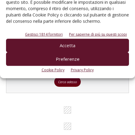
questo sito. È possibile modificare le impostazioni in qualsiasi
Un modo semplice per cercare un'azienda o un
momento, compreso il ritiro del consenso, utilizzando i
prodotto!
pulsanti della Cookie Policy o cliccando sul pulsante di gestione
del consenso nella parte inferiore dello schermo.
Cerca adesso
Gestisci 1814 fornitori
Per saperne di più su questi scopi
Accetta
Preferenze
L'Esperto risponde
I consigli di Terra e Vita agli agricoltori
Cookie Policy
Privacy Policy
Cerca adesso