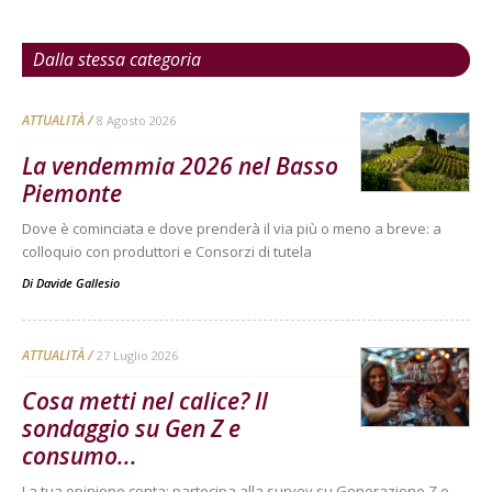
Dalla stessa categoria
ATTUALITÀ
8 Agosto 2026
La vendemmia 2026 nel Basso
Piemonte
Dove è cominciata e dove prenderà il via più o meno a breve: a
colloquio con produttori e Consorzi di tutela
Di
Davide Gallesio
ATTUALITÀ
27 Luglio 2026
Cosa metti nel calice? Il
sondaggio su Gen Z e
consumo...
La tua opinione conta: partecipa alla survey su Generazione Z e