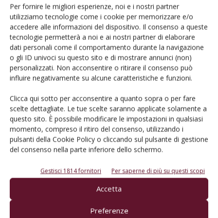
Per fornire le migliori esperienze, noi e i nostri partner
utilizziamo tecnologie come i cookie per memorizzare e/o
accedere alle informazioni del dispositivo. Il consenso a queste
E-magazine
tecnologie permetterà a noi e ai nostri partner di elaborare
Tecniche, prodotti e servizi dalle aziende
dati personali come il comportamento durante la navigazione
o gli ID univoci su questo sito e di mostrare annunci (non)
personalizzati. Non acconsentire o ritirare il consenso può
influire negativamente su alcune caratteristiche e funzioni.
Clicca qui sotto per acconsentire a quanto sopra o per fare
scelte dettagliate. Le tue scelte saranno applicate solamente a
questo sito. È possibile modificare le impostazioni in qualsiasi
momento, compreso il ritiro del consenso, utilizzando i
Catalogo Aziende e Prodotti
pulsanti della Cookie Policy o cliccando sul pulsante di gestione
del consenso nella parte inferiore dello schermo.
Un modo semplice per cercare un'azienda o un
prodotto!
Gestisci 1814 fornitori
Per saperne di più su questi scopi
Cerca adesso
Accetta
Preferenze